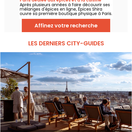
inspirés : une adresse parisienne où chaque
Après plusieurs années à faire découvrir ses
méditerranéenne
instant devient un moment d’exception,
mélanges d'épices en ligne, Épices Shira
tous les jours jusqu’à minuit.
ouvre sa première boutique physique à Paris.
Dès septembre 2026, l'enseigne investit le
Marché Saint-Martin, dans le 10e
Affinez votre recherche
arrondissement, avec une épicerie, une
offre de plats méditerranéens à emporter
et une sélection de produits fins venus du
monde entier.
LES DERNIERS CITY-GUIDES