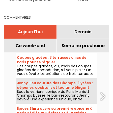
semaine remplie à Paris
COMMENTAIRES
Aujourd'hui
Demain
Ce week-end
Semaine prochaine
Coupes glacées : 3 terrasses chics de
Paris pour se régaler
Des coupes glacées, oui, mais des coupes
glacées de compétition, s'il vous plait ! On
vous dévoile les créations de trois terrasses
chics de Paris pour cet été 2026, du rooftop
du Cheval Blanc dans le 1er au patio fleuri du
Jenny, lieu couture des Champs-Élysées :
George V dans le 8e, jusqu'au jardin secret
déjeuner, cocktails et tea time élégant
du Shangri-La dans le 16e.
Sous la verrière iconique du Paris Marriott
Champs Elysees, le bar-restaurant Jenny
dévoile une expérience unique, entre
héritage couture et gastronomie
contemporaine. Déjeuner raffiné, tea time
Épices Shira ouvre sa première épicerie à
élégant, cocktails signature et dîners
Paris dédiée aux épices et à la cuisine