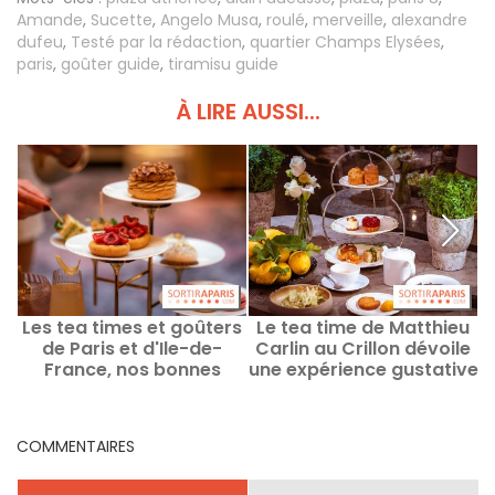
Amande
,
Sucette
,
Angelo Musa
,
roulé
,
merveille
,
alexandre
dufeu
,
Testé par la rédaction
,
quartier Champs Elysées
,
paris
,
goûter guide
,
tiramisu guide
À LIRE AUSSI...
Les tea times et goûters
Le tea time de Matthieu
L
de Paris et d'Ile-de-
Carlin au Crillon dévoile
France, nos bonnes
une expérience gustative
adresses
originale
COMMENTAIRES