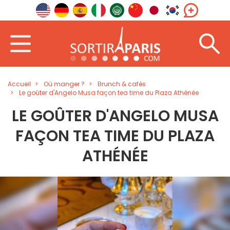
Accueil
Où manger ?
Brunch & cafés
Le goûter d'Angelo Musa façon tea time du Plaza Athénée
LE GOÛTER D'ANGELO MUSA
FAÇON TEA TIME DU PLAZA
ATHÉNÉE