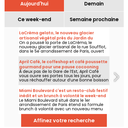
Aujourd'hui
Demain
Ce week-end
Semaine prochaine
LaCrèma gelato, le nouveau glacier
artisanal végétal près du Jardin du
On a poussé la porte de LaCrèma, le
Luxembourg et du Panthéon
nouveau glacier artisanal de la rue Soufflot,
dans le 5e arrondissement de Paris, ouvert
depuis avril 2026. Derrière le comptoir,
Roberta et ses gelatos végétaux maison qui
April Café, le coffeshop et café poussette
changent la donne. On vous dit tout !
gourmand pour une pause cocooning
À deux pas de la Gare de l’Est, April Café
dans le 10e
vous ouvre ses portes tous les jours, pour
vous réchauffer autour d’une bonne boisson
chaude, pour s’arrêter prendre le goûter ou
passer un moment au calme et au sec.
Miami Boulevard c'est un resto-club festif
inédit et un brunch à volonté le week-end
Le Miami Boulevard situé dans le 1er
arrondissement de Paris étend sa formule
brunch à volonté avec un nouveau menu
composé de nouvelles recettes et d'un
choix plus large de grillades et barbecue,
Affinez votre recherche
tout en conservant sa formule à volonté et
tout inclus de 29€ par adulte, disponible les