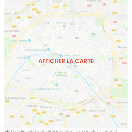
AFFICHER LA CARTE
Mots-clés :
plaza athénée
,
alain ducasse
,
plaza
,
paris 8
,