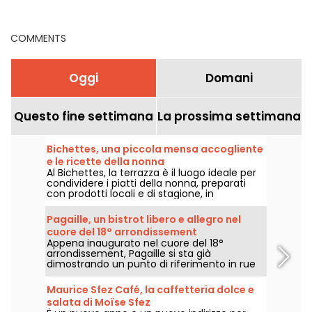
nostri buoni indirizzi
migliori
COMMENTS
Oggi
Domani
Questo fine settimana
La prossima settimana
Bichettes, una piccola mensa accogliente
e le ricette della nonna
Al Bichettes, la terrazza è il luogo ideale per
condividere i piatti della nonna, preparati
con prodotti locali e di stagione, in
un'atmosfera ultra-conviviale. Cibo
semplice e confortante!
Pagaille, un bistrot libero e allegro nel
cuore del 18° arrondissement
Appena inaugurato nel cuore del 18°
arrondissement, Pagaille si sta già
dimostrando un punto di riferimento in rue
Ramey, con i suoi piatti bistronomici allegri e
liberi.
Maurice Sfez Café, la caffetteria dolce e
salata di Moïse Sfez