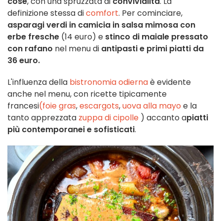
cose
, con una spruzzata di
convivialità
. La
definizione stessa di
comfort
. Per cominciare,
asparagi verdi in camicia in salsa mimosa con
erbe fresche
(14 euro) e
stinco di maiale pressato
con rafano
nel menu di
antipasti e primi piatti da
36 euro.
L'influenza della
bistronomia odierna
è evidente
anche nel menu, con ricette tipicamente
francesi
(foie gras
,
escargots
,
uova alla mayo
e la
tanto apprezzata
zuppa di cipolle
) accanto a
piatti
più contemporanei e sofisticati
.