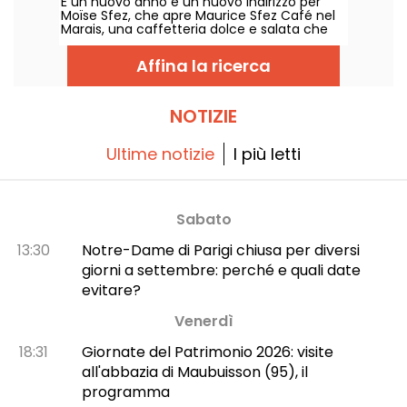
È un nuovo anno e un nuovo indirizzo per
Moïse Sfez, che apre Maurice Sfez Café nel
Marais, una caffetteria dolce e salata che
serve waffle alla Liegi e uova e formaggio
indecenti.
Affina la ricerca
NOTIZIE
Ultime notizie
I più letti
Sabato
13:30
Notre-Dame di Parigi chiusa per diversi
giorni a settembre: perché e quali date
evitare?
Venerdì
18:31
Giornate del Patrimonio 2026: visite
all'abbazia di Maubuisson (95), il
programma