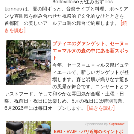
Bellevilloise が生み出す Les
Lionnes は、夏の間ずっと、音楽ライブと料理、ボヘミア
ンな雰囲気を組み合わせた祝祭的で文化的なひとときを、
首都随一の美しいアールデコ調の舞台で約束します。
[続
きを読む]
ブティエのグァンゲット、セーヌ＝
エ＝マルヌの森の中にある新スポッ
ト
今年、セーヌ＝エ＝マルヌ県ビュテ
ィエールで、新しいガンゲットが登
場します。森と岩肌が織りなす驚き
の風景が舞台です。コンサートとフ
ァストフード、そして和やかな雰囲気が金曜・土曜・日
曜、祝前日・祝日には楽しめ、5月の祝日には特別営業。
6月2026年には毎日オープンします。
[続きを読む]