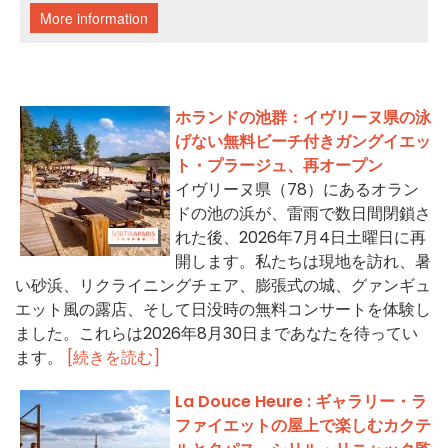
ホランドの池群：イヴリーヌ県の泳
げない無料ビーチ付きガングイエッ
ト・プラージュ、再オープン
イヴリーヌ県（78）にあるオラン
ドの池の浜が、雷雨で数日間閉鎖さ
れた後、2026年7月4日土曜日に再
開します。私たちは現地を訪れ、暑
い砂浜、リクライニングチェア、膨張式の城、グァンギュ
エット風の露店、そして日没時の無料コンサートを体験し
ました。これらは2026年8月30日まであなたを待ってい
ます。
[続きを読む]
La Douce Heure : ギャラリー・ラ
ファイエットの屋上で楽しむカクテ