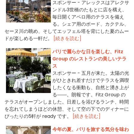
スポンサー - アレックスはアレクサ
ンドル3世橋のたもとに店を構え、
毎日開くアペロ用のテラスを備え
る。シェア用のボード、カクテル、
セーヌ川の眺め、そしてエッフェル塔を背にした夏のムー
ドが楽しめる一軒だ。
[続きを読む]
パリで麗らかな日を楽しむ、Fitz
Group のレストランの美しいテラ
ス
スポンサー - 五月が来た。太陽の光
がひときれ差すだけでテラスを満喫
したくなる衝動も、自然と湧き上が
る――。朗報です。Fitz Group の
テラスがオープンしました。日差しを浴びるランチ、時間
を忘れてしまうほどの休憩、そして空の下でのディナーに
ぴったりの5軒が ready です。
[続きを読む]
今年の夏、パリを旅する気分を味わ