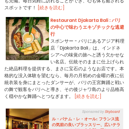
も完備。毎日気軽に訪れることができ、心も体も癒される
スポットです！
[続きを読む]
Restaurant Djakarta Bali : パリ
の中心で味わうエキゾチックな逃避
行
スポンサー - パリにあるアジア料理
店「Djakarta Bali」は、インドネ
シアへの味覚の旅へと誘う欠かせな
い名店。伝統そのままに仕上げられ
た絶品料理を提供する、まさに宝石のようなお店です。本
格的な没入体験を望むなら、毎月の月初めの金曜の夜に伝
統衣装を身にまとったダンサーが、バリの王宮舞踊と戦い
の舞で観客をバリへと導き、その後ジャワ島のより品格高
く穏やかな舞踊へとつなぎます。
[続きを読む]