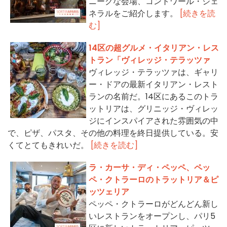
ニークな会場、コントワール・ジェ
ネラルをご紹介します。
[続きを読
む]
14区の超グルメ・イタリアン・レス
トラン「ヴィレッジ・テラッツァ
ヴィレッジ・テラッツァは、ギャリ
ー・ドアの最新イタリアン・レスト
ランの名前だ。14区にあるこのトラ
ットリアは、グリニッジ・ヴィレッ
ジにインスパイアされた雰囲気の中
で、ピザ、パスタ、その他の料理を終日提供している。安
くてとてもきれいだ。
[続きを読む]
ラ・カーサ・ディ・ペッペ、ペッ
ペ・クトラーロのトラットリア＆ピ
ッツェリア
ペッペ・クトラーロがどんどん新し
いレストランをオープンし、パリ5