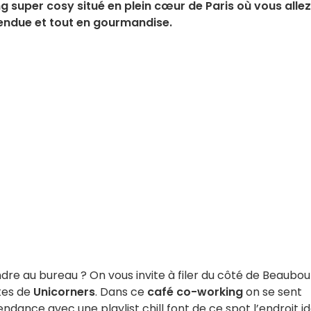
g super cosy situé en plein cœur de Paris où vous allez
endue et tout en gourmandise.
dre au bureau ? On vous invite à filer du côté de Beaubou
tes de
Unicorners
. Dans ce
café co-working
on se sent
dance avec une playlist chill font de ce spot l’endroit id