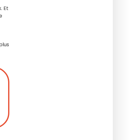
. Et
e
plus