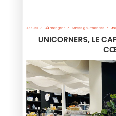
Accueil
Où manger ?
Sorties gourmandes
Uni
UNICORNERS, LE C
CŒ