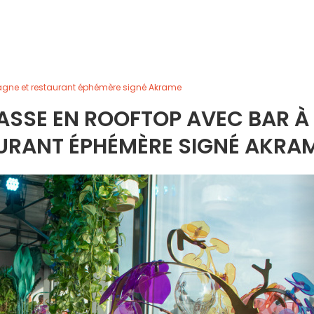
agne et restaurant éphémère signé Akrame
ASSE EN ROOFTOP AVEC BAR À
URANT ÉPHÉMÈRE SIGNÉ AKRA