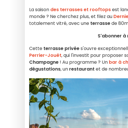
La saison
des terrasses et rooftops
est lan
monde ? Ne cherchez plus, et filez au
Derni
totalement vitré, avec une
terrasse
de 80m2
S'abonner à 
Cette
terrasse privée
s'ouvre exceptionnell
Perrier-Jouët
, qui l'investit pour propose
Champagne
! Au programme ? Un
bar à 
dégustations
, un
restaurant
et de nombreu