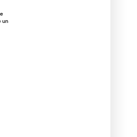
le
e un