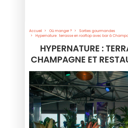
Accueil
Où manger ?
Sorties gourmandes
Hypernature : terrasse en rooftop avec bar à Champ
HYPERNATURE : TERR
CHAMPAGNE ET RESTA