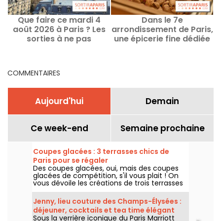
Que faire ce mardi 4
Dans le 7e
août 2026 à Paris ? Les
arrondissement de Paris,
sorties à ne pas
une épicerie fine dédiée
m
manquer
à la pistache avec des
glaces toute l'année
COMMENTAIRES
Aujourd'hui
Demain
Ce week-end
Semaine prochaine
Coupes glacées : 3 terrasses chics de
Paris pour se régaler
Des coupes glacées, oui, mais des coupes
glacées de compétition, s'il vous plait ! On
vous dévoile les créations de trois terrasses
chics de Paris pour cet été 2026, du rooftop
du Cheval Blanc dans le 1er au patio fleuri du
Jenny, lieu couture des Champs-Élysées :
George V dans le 8e, jusqu'au jardin secret
déjeuner, cocktails et tea time élégant
du Shangri-La dans le 16e.
Sous la verrière iconique du Paris Marriott