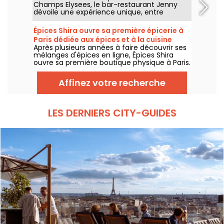
Champs Elysees, le bar-restaurant Jenny
dévoile une expérience unique, entre
héritage couture et gastronomie
contemporaine. Déjeuner raffiné, tea time
Épices Shira ouvre sa première épicerie à
élégant, cocktails signature et dîners
Paris dédiée aux épices et à la cuisine
inspirés : une adresse parisienne où chaque
Après plusieurs années à faire découvrir ses
méditerranéenne
instant devient un moment d’exception,
mélanges d'épices en ligne, Épices Shira
tous les jours jusqu’à minuit.
ouvre sa première boutique physique à Paris.
Dès septembre 2026, l'enseigne investit le
Marché Saint-Martin, dans le 10e
Affinez votre recherche
arrondissement, avec une épicerie, une
offre de plats méditerranéens à emporter
et une sélection de produits fins venus du
monde entier.
LES DERNIERS CITY-GUIDES