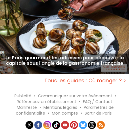
Le Paris gourmand, les adresses pour découvrir la
capitale sous l'angle de la gastronomie française
Tous les guides : Où manger ? >
Publicité
•
Communiquez sur votre événement
•
Référencez un établissement
•
FAQ / Contact
Manifeste
•
Mentions légales
•
Paramètres de
confidentialité
•
Mon compte
•
Sortir de Paris