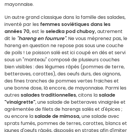
mayonnaise.
Un autre grand classique dans la famille des salades,
inventé par les
femmes soviétiques dans les
années 70,
est le
seledka pod chuboy,
autrement
dit le
"hareng en fourrure"
.
Ne vous méprenez pas, le
hareng en question ne repose pas sous une couche
de poils ! Le poisson salé est ici coupé en dés et servi
sous un "manteau" composé de plusieurs couches
bien visibles : des légumes râpés (pommes de terre,
betteraves, carottes), des oeufs durs, des oignons,
des fines tranches de pommes vertes fraiches et
une bonne dose, là encore, de mayonnaise. Parmi les
autres
salades traditionnelles
, citons la
salade
"vinaigrette"
, une salade de betteraves vinaigrée et
agrémentée de filets de harengs salés et d'épices ;
ou encore la
salade de mimosa,
une salade avec
sprats fumés, pommes de terres, carottes, blancs et
jaunes d'oeufs râpés, disposés en strates afin d'imiter