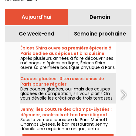
Aujourd'hui
Demain
Ce week-end
Semaine prochaine
Épices Shira ouvre sa première épicerie à
Paris dédiée aux épices et à la cuisine
Après plusieurs années à faire découvrir ses
méditerranéenne
mélanges d'épices en ligne, Épices Shira
ouvre sa première boutique physique à Paris.
Dès septembre 2026, l'enseigne investit le
Marché Saint-Martin, dans le 10e
Coupes glacées : 3 terrasses chics de
arrondissement, avec une épicerie, une
Paris pour se régaler
offre de plats méditerranéens à emporter
Des coupes glacées, oui, mais des coupes
et une sélection de produits fins venus du
glacées de compétition, s'il vous plait ! On
monde entier.
vous dévoile les créations de trois terrasses
chics de Paris pour cet été 2026, du rooftop
du Cheval Blanc dans le 1er au patio fleuri du
Jenny, lieu couture des Champs-Élysées :
George V dans le 8e, jusqu'au jardin secret
déjeuner, cocktails et tea time élégant
du Shangri-La dans le 16e.
Sous la verrière iconique du Paris Marriott
Champs Elysees, le bar-restaurant Jenny
dévoile une expérience unique, entre
héritage couture et gastronomie