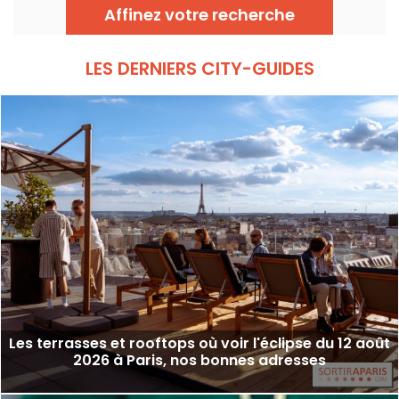
contemporaine. Déjeuner raffiné, tea time
Affinez votre recherche
élégant, cocktails signature et dîners
inspirés : une adresse parisienne où chaque
instant devient un moment d’exception,
tous les jours jusqu’à minuit.
LES DERNIERS CITY-GUIDES
Les terrasses et rooftops où voir l'éclipse du 12 août
2026 à Paris, nos bonnes adresses