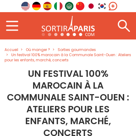
Accueil
Où manger ?
Sorties gourmandes
Un festival 100% marocain à la Communale Saint-Ouen : Ateliers
pour les enfants, marché, concerts
UN FESTIVAL 100%
MAROCAIN À LA
COMMUNALE SAINT-OUEN :
ATELIERS POUR LES
ENFANTS, MARCHÉ,
CONCERTS