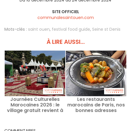
Du 10 décembre 2024 au 24 décembre 2024
SITE OFFICIEL
communalesaintouen.com
Mots-clés :
saint ouen
,
festival food guide
,
Seine st Denis
À LIRE AUSSI...
Journées Culturelles
Les restaurants
Marocaines 2026 : le
marocains de Paris, nos
village gratuit revient à
bonnes adresses
Paris
COMMENTAIRES