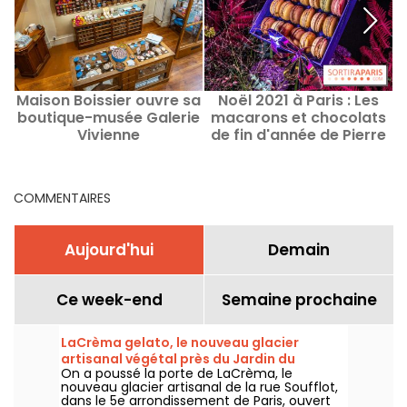
Maison Boissier ouvre sa
Noël 2021 à Paris : Les
C
boutique-musée Galerie
macarons et chocolats
Vivienne
de fin d'année de Pierre
Hermé
COMMENTAIRES
Aujourd'hui
Demain
Ce week-end
Semaine prochaine
LaCrèma gelato, le nouveau glacier
artisanal végétal près du Jardin du
On a poussé la porte de LaCrèma, le
Luxembourg et du Panthéon
nouveau glacier artisanal de la rue Soufflot,
dans le 5e arrondissement de Paris, ouvert