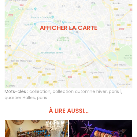
AFFICHER LA CARTE
Mots-clés :
collection
,
collection automne hiver
,
paris 1
,
quartier Halles
,
paris
À LIRE AUSSI...