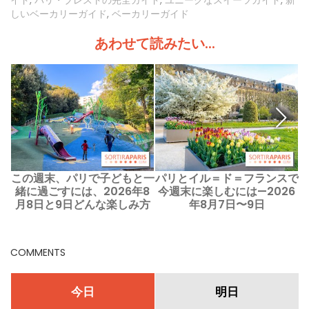
しいベーカリーガイド
,
ベーカリーガイド
あわせて読みたい...
この週末、パリで子どもと一
パリとイル＝ド＝フランスで
緒に過ごすには、2026年8
今週末に楽しむには—2026
月8日と9日どんな楽しみ方
年8月7日〜9日
があるの？
COMMENTS
今日
明日