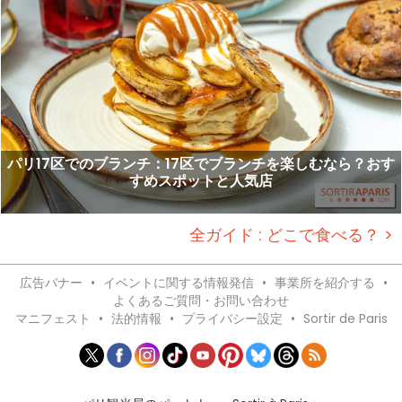
パリ17区でのブランチ：17区でブランチを楽しむなら？おす
すめスポットと人気店
全ガイド : どこで食べる？ >
広告バナー
•
イベントに関する情報発信
•
事業所を紹介する
•
よくあるご質問・お問い合わせ
マニフェスト
•
法的情報
•
プライバシー設定
•
Sortir de Paris