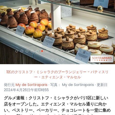
<
>
1区のクリストフ・ミシャラクのブーランジェリー - パティスリ
ー・エティエンヌ・マルセル
発行元
My de Sortiraparis
· 写真： My de Sortiraparis · 更新日
2024年4月26日午前10時55
グルメ速報：クリストフ・ミシャラクがパリ1区に新しい
店をオープンした。エティエンヌ・マルセル通りに向か
い、ペストリー、ベーカリー、チョコレートを一堂に集め