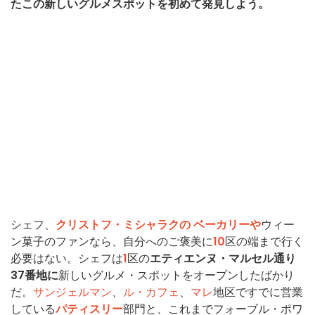
たこの新しいグルメスポットを初めて発見しよう。
シェフ、
クリストフ・ミシャラクの
ベーカリーや
ウィー
ン菓子のファンなら、自分へのご褒美に
10
区の端まで行く
必要はない。シェフは
1
区の
エティエンヌ・マルセル通り
37番地に
新しいグルメ・スポットをオープンしたばかり
だ。
サンジェルマン
、
ル・カフェ
、
マレ
地区ですでに営業
している
パティスリー
部門と、これまでフォーブル・ポワ