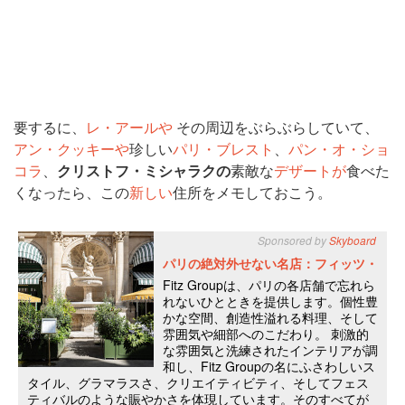
要するに、
レ・アールや
その周辺をぶらぶらしていて、
アン・クッキーや
珍しい
パリ・ブレスト
、
パン・オ・ショ
コラ
、
クリストフ・ミシャラクの
素敵な
デザートが
食べた
くなったら、この
新しい
住所をメモしておこう。