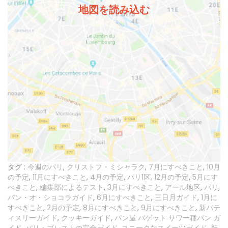
地図を読み込む
タグ :
今週のパリ
,
クリストフ・ミシャラク
,
7月にすべきこと
,
10月
の予定
,
11月にすべきこと
,
4月の予定
,
パリ1区
,
12月の予定
,
5月にす
べきこと
,
編集部によるテスト
,
3月にすべきこと
,
アール地区
,
パリ
,
パン・オ・ショコラガイド
,
6月にすべきこと
,
三日月ガイド
,
1月に
すべきこと
,
2月の予定
,
8月にすべきこと
,
9月にすべきこと
,
新パテ
ィスリーガイド
,
クッキーガイド
,
パン屋 バゲット サワー種パン ガ
イド
,
パリ・ブレストの完全ガイド
,
ユニークなスイーツガイド
,
新