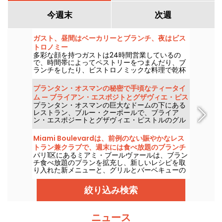
今週末
次週
ガスト、昼間はベーカリーとブランチ、夜はビス
トロノミー
多彩な顔を持つガストは24時間営業しているの
で、時間帯によってペストリーをつまんだり、ブ
ランチをしたり、ビストロノミックな料理で乾杯
したりできる。
プランタン・オスマンの秘密で手頃なティータイ
ム — ブライアン・エスポジトとグザヴィエ・ピス
プランタン・オスマンの巨大なドームの下にある
トルが案内
レストラン、ブルー・クーポールで、ブライア
ン・エスポジートとグザヴィエ・ピストルのグル
メなティータイムを楽しみませんか？グルメであ
りながら毎日利用できる、誰もが楽しめるレスト
Miami Boulevardは、前例のない賑やかなレス
ランです。
トラン兼クラブで、週末には食べ放題のブランチ
パリ1区にあるミアミ・ブールヴァールは、ブラン
を提供します。
チ食べ放題のプランを拡充し、新しいレシピを取
り入れた新メニューと、グリルとバーベキューの
選択肢を大幅に拡充しました。とはいえ、食べ放
題・全込みのプランは大人1名あたり29€のまま、
絞り込み検索
土曜と日曜に提供されます。
ニュース