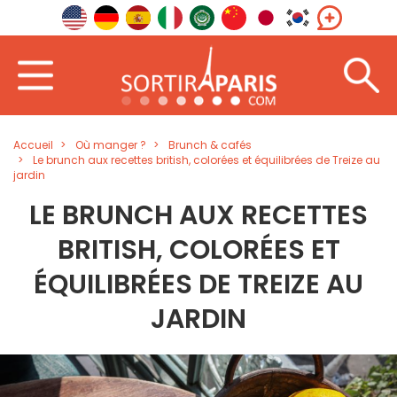
Accueil
Où manger ?
Brunch & cafés
Le brunch aux recettes british, colorées et équilibrées de Treize au
jardin
LE BRUNCH AUX RECETTES
BRITISH, COLORÉES ET
ÉQUILIBRÉES DE TREIZE AU
JARDIN