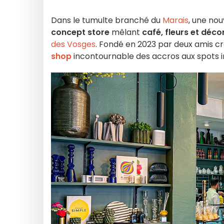
Dans le tumulte branché du
Marais
, une nou
concept store
mêlant
café, fleurs et déco
des Vosges
. Fondé en 2023 par deux amis cré
shop
incontournable des accros aux spots