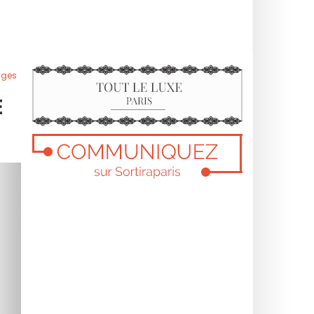
sges
E