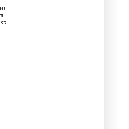
ert
rs
 et