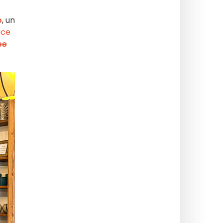
o
, un
ace
ee