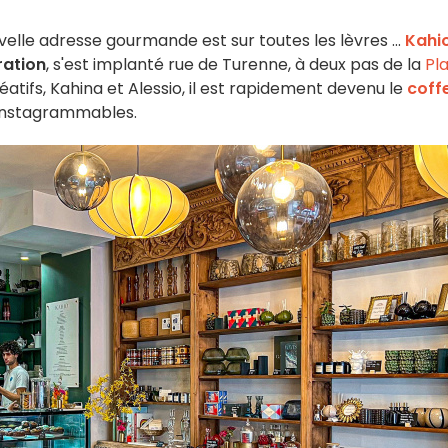
velle adresse gourmande est sur toutes les lèvres ...
Kahi
ration
, s'est implanté rue de Turenne, à deux pas de la
Pl
atifs, Kahina et Alessio, il est rapidement devenu le
coff
 instagrammables.