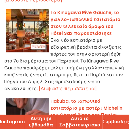
Το Kinugawa Rive Gauche, το
γαλλο-ιαπωνικό εστιατόριο
στον τελευταίο όροφο του
Hôtel Sax παρουσιάστηκε
Ένα νέο εστιατόριο με
εξαιρετική βεράντα άνοιξε τις
πόρτες του στην αριστερή όχθη
στο 7ο διαμέρισμα του Παρισιού. Το Kinugawa Rive
Gauche προσφέρει εκλεπτυσμένη γαλλο-ιαπωνική
κουζίνα σε ένα εστιατόριο με θέα το Παρίσι και τον
Πύργο του Άιφελ. Σας προσκαλούμε να το
ανακαλύψετε.
[Διαβάστε περισσότερα]
Hakuba, το ιαπωνικό
εστιατόριο με αστέρι Michelin
του Cheval Blanc στο Παρίσι
Αυτή την
Αυτό το
Instagram
Ʃυµβουλές
Ανακαλύψτε το Hakuba, το
εβδοµάδα
Ʃαββατοκύριακο
ιαπωνικό εστιατόριο που