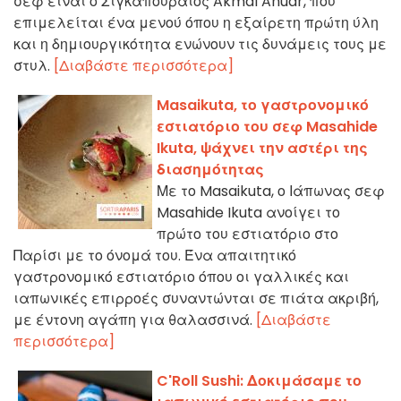
σεφ είναι ο Σιγκαπουραίος Akmal Anuar, που
επιμελείται ένα μενού όπου η εξαίρετη πρώτη ύλη
και η δημιουργικότητα ενώνουν τις δυνάμεις τους με
στυλ.
[Διαβάστε περισσότερα]
Masaikuta, το γαστρονομικό
εστιατόριο του σεφ Masahide
Ikuta, ψάχνει την αστέρι της
διασημότητας
Με το Masaikuta, ο Ιάπωνας σεφ
Masahide Ikuta ανοίγει το
πρώτο του εστιατόριο στο
Παρίσι με το όνομά του. Ένα απαιτητικό
γαστρονομικό εστιατόριο όπου οι γαλλικές και
ιαπωνικές επιρροές συναντώνται σε πιάτα ακριβή,
με έντονη αγάπη για θαλασσινά.
[Διαβάστε
περισσότερα]
C'Roll Sushi: Δοκιμάσαμε το