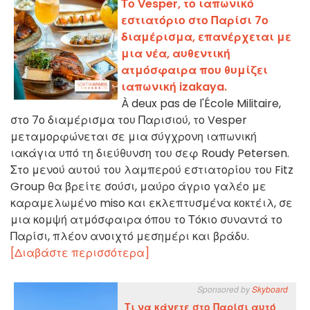
Το Vesper, το ιαπωνικό
εστιατόριο στο Παρίσι 7ο
διαμέρισμα, επανέρχεται με
μια νέα, αυθεντική
ατμόσφαιρα που θυμίζει
ιαπωνική izakaya.
À deux pas de l'École Militaire,
στο 7ο διαμέρισμα του Παρισιού, το Vesper
μεταμορφώνεται σε μια σύγχρονη ιαπωνική
ιακάγια υπό τη διεύθυνση του σεφ Roudy Petersen.
Στο μενού αυτού του λαμπερού εστιατορίου του Fitz
Group θα βρείτε σούσι, μαύρο άγριο γαλέο με
καραμελωμένο miso και εκλεπτυσμένα кокτέιλ, σε
μια κομψή ατμόσφαιρα όπου το Τόκιο συναντά το
Παρίσι, πλέον ανοιχτό μεσημέρι και βράδυ.
[Διαβάστε περισσότερα]