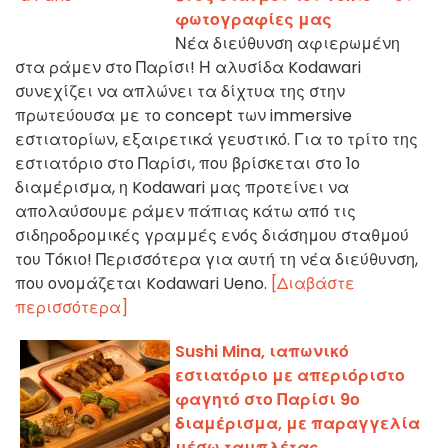
φωτογραφίες μας
Νέα διεύθυνση αφιερωμένη
στα ράμεν στο Παρίσι! Η αλυσίδα Kodawari
συνεχίζει να απλώνει τα δίχτυα της στην
πρωτεύουσα με το concept των immersive
εστιατορίων, εξαιρετικά γευστικό. Για το τρίτο της
εστιατόριο στο Παρίσι, που βρίσκεται στο 1ο
διαμέρισμα, η Kodawari μας προτείνει να
απολαύσουμε ράμεν πάπιας κάτω από τις
σιδηροδρομικές γραμμές ενός διάσημου σταθμού
του Τόκιο! Περισσότερα για αυτή τη νέα διεύθυνση,
που ονομάζεται Kodawari Ueno.
[Διαβάστε
περισσότερα]
Sushi Mina, ιαπωνικό
εστιατόριο με απεριόριστο
φαγητό στο Παρίσι 9ο
διαμέρισμα, με παραγγελία
μέσω ταμπλέτας