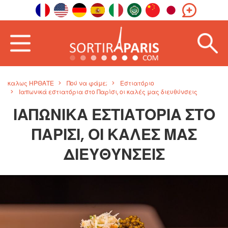
καλως ΗΡΘΑΤΕ
Πού να φάμε;
Εστιατόριο
Ιαπωνικά εστιατόρια στο Παρίσι, οι καλές μας διευθύνσεις
ΙΑΠΩΝΙΚΆ ΕΣΤΙΑΤΌΡΙΑ ΣΤΟ
ΠΑΡΊΣΙ, ΟΙ ΚΑΛΈΣ ΜΑΣ
ΔΙΕΥΘΎΝΣΕΙΣ