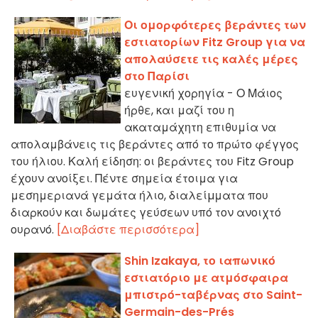
Οι ομορφότερες βεράντες των
εστιατορίων Fitz Group για να
απολαύσετε τις καλές μέρες
στο Παρίσι
ευγενική χορηγία - Ο Μάιος
ήρθε, και μαζί του η
ακαταμάχητη επιθυμία να
απολαμβάνεις τις βεράντες από το πρώτο φέγγος
του ήλιου. Καλή είδηση: οι βεράντες του Fitz Group
έχουν ανοίξει. Πέντε σημεία έτοιμα για
μεσημεριανά γεμάτα ήλιο, διαλείµματα που
διαρκούν και δωμάτες γεύσεων υπό τον ανοιχτό
ουρανό.
[Διαβάστε περισσότερα]
Shin Izakaya, το ιαπωνικό
εστιατόριο με ατμόσφαιρα
μπιστρό-ταβέρνας στο Saint-
Germain-des-Prés