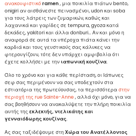
ανακουφιστικό
ramen
, μια ποικιλία πιάτων bento,
onigiri αν αισθάνεστε πεινασμένοι, udon και soba
για τους λάτρεις των ζυμαρικών, καθώς και
λαχανικά και γαρίδες σε tempura, gyoza κατά
δεκάδες, yakitori και άλλα donburi... Αν και μόνο η
αναφορά σε αυτά τα υπέροχα πιάτα κάνει την
καρδιά και τους γευστικούς σας κάλυκες να
φτερουγίζουν, τότε δεν υπάρχει αμφιβολία ότι
έχετε κολλήσει με την
ιαπωνική κουζίνα
.
Όλο το χρόνο και για κάθε περίσταση, οι Ιάπωνες
σεφ σας περιμένουν να σας υποδεχτούν στα
εστιατόρια της πρωτεύουσας, τα περισσότερα
στην
περιοχή της rue Sainte-Anne
, αλλά όχι μόνο, για να
σας βοηθήσουν να ανακαλύψετε την πλήρη ποικιλία
αυτής της
εκλεκτής, ντελικάτης και
γενναιόδωρης κουζίνας
.
Ας σας ταξιδέψουμε στη
Χώρα του Ανατέλλοντος