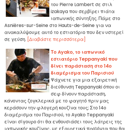
του Pierre Lambert σε στιλ
izakaya που σερβίρει πιάτα
ιαπωνικής σύντηξης. Πάμε στο
Asnières-sur-Seine στο Hauts-de-Seine για να
ανακαλύψουμε αυτό το εστιατόριο που δεν υστερεί
σε γεύση.
[Διαβάστε περισσότερα]
Το Ayako, το ιαπωνικό
εστιατόριο Teppanyaki που
δίνει παράσταση στο 14ο
διαμέρισμα του Παρισιού
Ψάχνετε για μια εξαιρετική
διεύθυνση Teppanyaki όπου οι
σεφ δίνουν παράσταση,
κάνοντας ζογκλερικά με το φαγητό πριν μας
κεράσουν την φλογερή κουζίνα τους; Στο 14ο
διαμέρισμα του Παρισιού, το Ayako Teppanyaki
είναι σίγουρο ότι θα ενθουσιάσει τους λάτρεις της
ιαπωνικής κουζίνας, με εξαιρετικά προϊόντα που θα