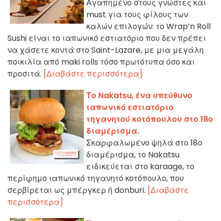
Αγαπημένο στους γνώστες και
must για τους φίλους των
καλών επιλογών: το Wrap’n Roll
Sushi είναι το ιαπωνικό εστιατόριο που δεν πρέπει
να χάσετε κοντά στο Saint-Lazare, με μια μεγάλη
ποικιλία από maki rolls τόσο πρωτότυπα όσο και
προσιτά.
[Διαβάστε περισσότερα]
Το Nakatsu, ένα υπεύθυνο
ιαπωνικό εστιατόριο
τηγανητού κοτόπουλου στο 18ο
διαμέρισμα.
Σκαρφαλωμένο ψηλά στο 18ο
διαμέρισμα, το Nakatsu
ειδικεύεται στο karaage, το
περίφημο ιαπωνικό τηγανητό κοτόπουλο, που
σερβίρεται ως μπέργκερ ή donburi.
[Διαβάστε
περισσότερα]