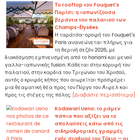
Το rooftop του Fouquet's
Παρίσι: η ιαπωνίζουσα
βεράντα του παλατιού των
Champs-Élysées
Η ταράτσα-οροφή του Fouquet's
Paris ανανεώνεται πλήρως για
τη θερινή σεζόν 2026, με
διακόσμηση εμπνευσμένη από το hanami και μενού
γαλλο-ιαπωνικής fusion. Κάθεται στην κορυφή του
παλατιού, στην καρδιά του Τριγώνου του Χρυσού,
αυτός ο κρυφός κήπος που αιωρείται προσφέρει
μια θεαματική θέα προς τον Πύργο του Άιφελ και
προς τις στέγες της πόλης.
[Διαβάστε περισσότερα]
Kodawari Ueno: το ράμεν
πάπια που αξίζει να το
απολαύσεις κάτω από τις
σιδηροδρομικές γραμμές
ενός σταθμού του Τόκιο — οι