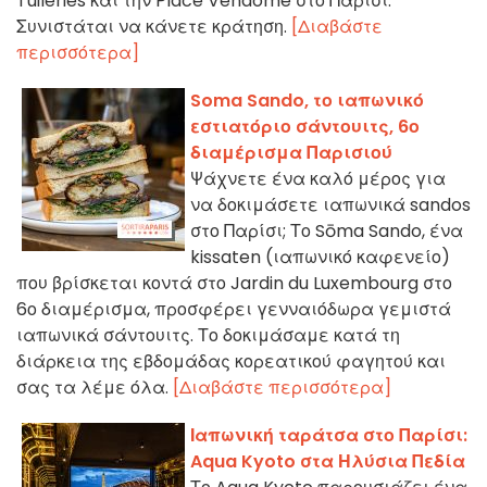
Tuileries και την Place Vendôme στο Παρίσι.
Συνιστάται να κάνετε κράτηση.
[Διαβάστε
περισσότερα]
Soma Sando, το ιαπωνικό
εστιατόριο σάντουιτς, 6ο
διαμέρισμα Παρισιού
Ψάχνετε ένα καλό μέρος για
να δοκιμάσετε ιαπωνικά sandos
στο Παρίσι; Το Sōma Sando, ένα
kissaten (ιαπωνικό καφενείο)
που βρίσκεται κοντά στο Jardin du Luxembourg στο
6ο διαμέρισμα, προσφέρει γενναιόδωρα γεμιστά
ιαπωνικά σάντουιτς. Το δοκιμάσαμε κατά τη
διάρκεια της εβδομάδας κορεατικού φαγητού και
σας τα λέμε όλα.
[Διαβάστε περισσότερα]
Ιαπωνική ταράτσα στο Παρίσι:
Aqua Kyoto στα Ηλύσια Πεδία