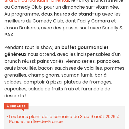
Brunch au Mandarin Oriental
, le Funky Brunch s'invite
au Comedy Club, pour un dimanche sur-vitaminée.
Au programme,
deux heures de stand-up
avec les
meilleurs du Comedy Club, dont Fadily Camara et
Jason Brokerss, avec des pauses soul avec Sonally &
PAX.
Pendant tout le show,
un buffet gourmand et
généreux
nous attend, avec les indispensables d'un
brunch réussi: pains variés, viennoiseries, pancakes,
œufs brouillés, bacon, saucisses de volailles, pommes
grenailles, champignons, saumon fumé, bar à
salades, comptoir à pizza, plateau de fromages,
cupcakes, salade de fruits frais et farandole de
desserts !
À LIRE AUSSI
Les bons plans de la semaine du 3 au 9 août 2026 à
Paris et en Île-de-France