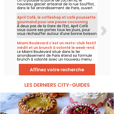
On a poussé la porte de LaCrèma, le
Luxembourg et du Panthéon
nouveau glacier artisanal de la rue Soufflot,
dans le 5e arrondissement de Paris, ouvert
depuis avril 2026. Derrière le comptoir,
Roberta et ses gelatos végétaux maison qui
April Café, le coffeshop et café poussette
changent la donne. On vous dit tout !
gourmand pour une pause cocooning
À deux pas de la Gare de l’Est, April Café
dans le 10e
vous ouvre ses portes tous les jours, pour
vous réchauffer autour d’une bonne boisson
chaude, pour s’arrêter prendre le goûter ou
passer un moment au calme et au sec.
Miami Boulevard c'est un resto-club festif
inédit et un brunch à volonté le week-end
Le Miami Boulevard situé dans le 1er
arrondissement de Paris étend sa formule
brunch à volonté avec un nouveau menu
composé de nouvelles recettes et d'un
choix plus large de grillades et barbecue,
Affinez votre recherche
tout en conservant sa formule à volonté et
tout inclus de 29€ par adulte, disponible les
samedis et dimanches.
LES DERNIERS CITY-GUIDES