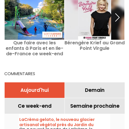
Que faire avec les
Bérengère Krief au Grand
V
enfants à Paris et en Ile-
Point Virgule
de-France ce week-end
des 8 au 9 août 2026 ?
COMMENTAIRES
Aujourd'hui
Demain
Ce week-end
Semaine prochaine
LaCrèma gelato, le nouveau glacier
artisanal végétal près du Jardin du