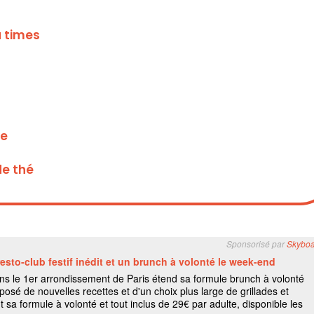
a times
de
de thé