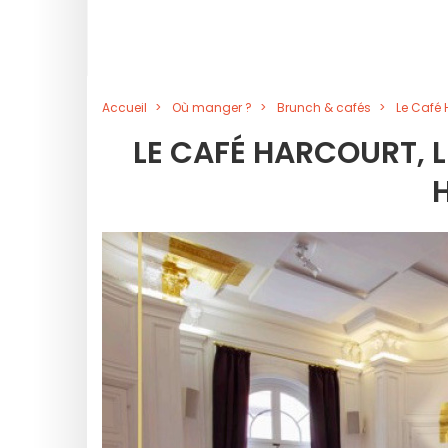
Accueil
Où manger ?
Brunch & cafés
Le Café 
LE CAFÉ HARCOURT, 