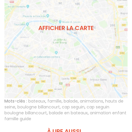
AFFICHER LA CARTE
Mots-clés :
bateaux
,
famille
,
balade
,
animations
,
hauts de
seine
,
boulogne billancourt
,
cap seguin
,
cap seguin
boulogne billancourt
,
balade en bateaux
,
animation enfant
famille guide
À LIRE AUSSI...