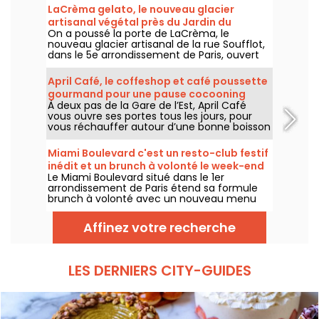
LaCrèma gelato, le nouveau glacier
artisanal végétal près du Jardin du
On a poussé la porte de LaCrèma, le
Luxembourg et du Panthéon
nouveau glacier artisanal de la rue Soufflot,
dans le 5e arrondissement de Paris, ouvert
depuis avril 2026. Derrière le comptoir,
Roberta et ses gelatos végétaux maison qui
April Café, le coffeshop et café poussette
changent la donne. On vous dit tout !
gourmand pour une pause cocooning
À deux pas de la Gare de l’Est, April Café
dans le 10e
vous ouvre ses portes tous les jours, pour
vous réchauffer autour d’une bonne boisson
chaude, pour s’arrêter prendre le goûter ou
passer un moment au calme et au sec.
Miami Boulevard c'est un resto-club festif
inédit et un brunch à volonté le week-end
Le Miami Boulevard situé dans le 1er
arrondissement de Paris étend sa formule
brunch à volonté avec un nouveau menu
composé de nouvelles recettes et d'un
choix plus large de grillades et barbecue,
Affinez votre recherche
tout en conservant sa formule à volonté et
tout inclus de 29€ par adulte, disponible les
samedis et dimanches.
LES DERNIERS CITY-GUIDES