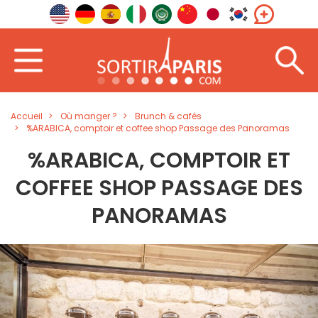
Accueil
Où manger ?
Brunch & cafés
%ARABICA, comptoir et coffee shop Passage des Panoramas
%ARABICA, COMPTOIR ET
COFFEE SHOP PASSAGE DES
PANORAMAS