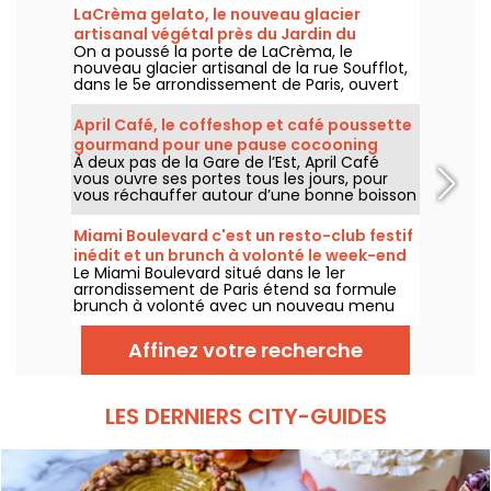
LaCrèma gelato, le nouveau glacier
artisanal végétal près du Jardin du
On a poussé la porte de LaCrèma, le
Luxembourg et du Panthéon
nouveau glacier artisanal de la rue Soufflot,
dans le 5e arrondissement de Paris, ouvert
depuis avril 2026. Derrière le comptoir,
Roberta et ses gelatos végétaux maison qui
April Café, le coffeshop et café poussette
changent la donne. On vous dit tout !
gourmand pour une pause cocooning
À deux pas de la Gare de l’Est, April Café
dans le 10e
vous ouvre ses portes tous les jours, pour
vous réchauffer autour d’une bonne boisson
chaude, pour s’arrêter prendre le goûter ou
passer un moment au calme et au sec.
Miami Boulevard c'est un resto-club festif
inédit et un brunch à volonté le week-end
Le Miami Boulevard situé dans le 1er
arrondissement de Paris étend sa formule
brunch à volonté avec un nouveau menu
composé de nouvelles recettes et d'un
choix plus large de grillades et barbecue,
Affinez votre recherche
tout en conservant sa formule à volonté et
tout inclus de 29€ par adulte, disponible les
samedis et dimanches.
LES DERNIERS CITY-GUIDES