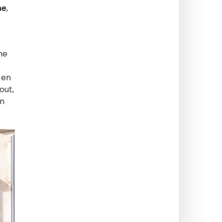
ne
,
ne
 en
out,
on