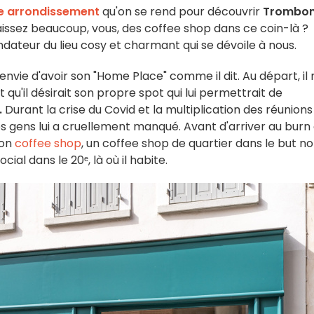
e arrondissement
qu'on se rend pour découvrir
Trombo
issez beaucoup, vous, des coffee shop dans ce coin-là ?
ondateur du lieu cosy et charmant qui se dévoile à nous.
nvie d'avoir son "Home Place" comme il dit. Au départ, il 
st qu'il désirait son propre spot qui lui permettrait de
.
Durant la crise du Covid et la multiplication des réunions
c les gens lui a cruellement manqué. Avant d'arriver au burn 
son
coffee shop
, un coffee shop de quartier dans le but n
cial dans le 20ᵉ, là où il habite.