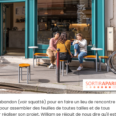
 l'abandon (voir squatté) pour en faire un lieu de rencontre
pour assembler des feuilles de toutes tailles et de tous
éaliser son projet, William se réjouit de nous dire qu'il es