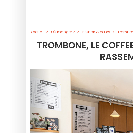
Accueil
Où manger ?
Brunch & cafés
Trombone
TROMBONE, LE COFFEE
RASSEM