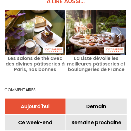
À LIRE AUSSI...
Les salons de thé avec
La Liste dévoile les
des divines pâtisseries à
meilleures pâtisseries et
Paris, nos bonnes
boulangeries de France
adresses
2026
o
COMMENTAIRES
Aujourd'hui
Demain
Ce week-end
Semaine prochaine