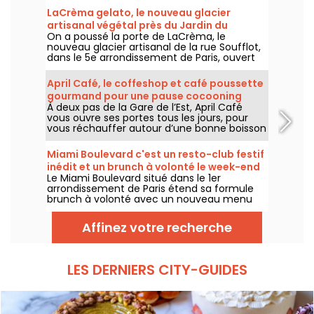
LaCrèma gelato, le nouveau glacier
artisanal végétal près du Jardin du
On a poussé la porte de LaCrèma, le
Luxembourg et du Panthéon
nouveau glacier artisanal de la rue Soufflot,
dans le 5e arrondissement de Paris, ouvert
depuis avril 2026. Derrière le comptoir,
Roberta et ses gelatos végétaux maison qui
April Café, le coffeshop et café poussette
changent la donne. On vous dit tout !
gourmand pour une pause cocooning
À deux pas de la Gare de l’Est, April Café
dans le 10e
vous ouvre ses portes tous les jours, pour
vous réchauffer autour d’une bonne boisson
chaude, pour s’arrêter prendre le goûter ou
passer un moment au calme et au sec.
Miami Boulevard c'est un resto-club festif
inédit et un brunch à volonté le week-end
Le Miami Boulevard situé dans le 1er
arrondissement de Paris étend sa formule
brunch à volonté avec un nouveau menu
composé de nouvelles recettes et d'un
choix plus large de grillades et barbecue,
Affinez votre recherche
tout en conservant sa formule à volonté et
tout inclus de 29€ par adulte, disponible les
samedis et dimanches.
LES DERNIERS CITY-GUIDES