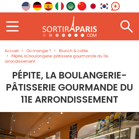
Accueil
Où manger ?
Brunch & cafés
Pépite, la boulangerie-pâtisserie gourmande du 11e
arrondissement
PÉPITE, LA BOULANGERIE-
PÂTISSERIE GOURMANDE DU
11E ARRONDISSEMENT