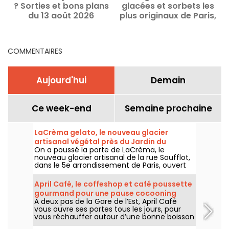
? Sorties et bons plans
glacées et sorbets les
du 13 août 2026
plus originaux de Paris,
nos parfums préférés
COMMENTAIRES
Aujourd'hui
Demain
Ce week-end
Semaine prochaine
LaCrèma gelato, le nouveau glacier
artisanal végétal près du Jardin du
On a poussé la porte de LaCrèma, le
Luxembourg et du Panthéon
nouveau glacier artisanal de la rue Soufflot,
dans le 5e arrondissement de Paris, ouvert
depuis avril 2026. Derrière le comptoir,
Roberta et ses gelatos végétaux maison qui
April Café, le coffeshop et café poussette
changent la donne. On vous dit tout !
gourmand pour une pause cocooning
À deux pas de la Gare de l’Est, April Café
dans le 10e
vous ouvre ses portes tous les jours, pour
vous réchauffer autour d’une bonne boisson
chaude, pour s’arrêter prendre le goûter ou