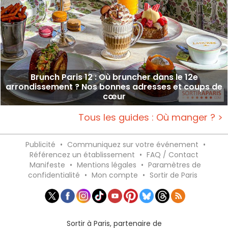
Brunch Paris 12 : Où bruncher dans le 12e
arrondissement ? Nos bonnes adresses et coups de
cœur
Tous les guides : Où manger ? >
Publicité
•
Communiquez sur votre événement
•
Référencez un établissement
•
FAQ / Contact
Manifeste
•
Mentions légales
•
Paramètres de
confidentialité
•
Mon compte
•
Sortir de Paris
Sortir à Paris, partenaire de