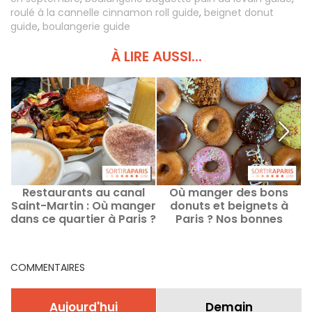
roulé à la cannelle cinnamon roll guide
,
beignet donut
guide
,
boulangerie guide
À LIRE AUSSI...
Restaurants au canal
Où manger des bons
L
Saint-Martin : Où manger
donuts et beignets à
dans ce quartier à Paris ?
Paris ? Nos bonnes
adresses
COMMENTAIRES
Aujourd'hui
Demain