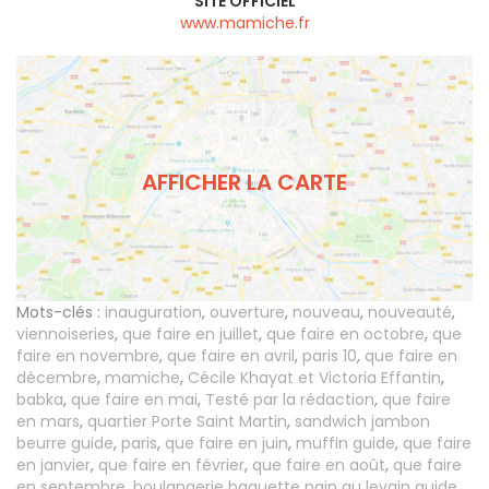
SITE OFFICIEL
www.mamiche.fr
AFFICHER LA CARTE
Mots-clés :
inauguration
,
ouverture
,
nouveau
,
nouveauté
,
viennoiseries
,
que faire en juillet
,
que faire en octobre
,
que
faire en novembre
,
que faire en avril
,
paris 10
,
que faire en
décembre
,
mamiche
,
Cécile Khayat et Victoria Effantin
,
babka
,
que faire en mai
,
Testé par la rédaction
,
que faire
en mars
,
quartier Porte Saint Martin
,
sandwich jambon
beurre guide
,
paris
,
que faire en juin
,
muffin guide
,
que faire
en janvier
,
que faire en février
,
que faire en août
,
que faire
en septembre
,
boulangerie baguette pain au levain guide
,