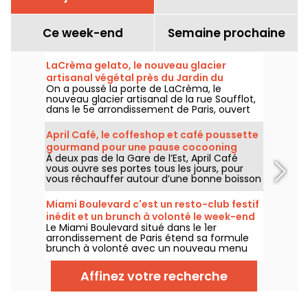
Ce week-end
Semaine prochaine
LaCrèma gelato, le nouveau glacier
artisanal végétal près du Jardin du
On a poussé la porte de LaCrèma, le
Luxembourg et du Panthéon
nouveau glacier artisanal de la rue Soufflot,
dans le 5e arrondissement de Paris, ouvert
depuis avril 2026. Derrière le comptoir,
Roberta et ses gelatos végétaux maison qui
April Café, le coffeshop et café poussette
changent la donne. On vous dit tout !
gourmand pour une pause cocooning
À deux pas de la Gare de l’Est, April Café
dans le 10e
vous ouvre ses portes tous les jours, pour
vous réchauffer autour d’une bonne boisson
chaude, pour s’arrêter prendre le goûter ou
passer un moment au calme et au sec.
Miami Boulevard c'est un resto-club festif
inédit et un brunch à volonté le week-end
Le Miami Boulevard situé dans le 1er
arrondissement de Paris étend sa formule
brunch à volonté avec un nouveau menu
composé de nouvelles recettes et d'un
choix plus large de grillades et barbecue,
Affinez votre recherche
tout en conservant sa formule à volonté et
tout inclus de 29€ par adulte, disponible les
samedis et dimanches.