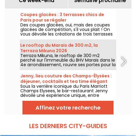
Ce week-end
Semaine prochaine
Coupes glacées : 3 terrasses chics de
Paris pour se régaler
Des coupes glacées, oui, mais des coupes
glacées de compétition, s'il vous plait ! On
vous dévoile les créations de trois terrasses
chics de Paris pour cet été 2026, du rooftop
du Cheval Blanc dans le 1er au patio fleuri du
Le rooftop du Marais de 300 m2, la
George V dans le 8e, jusqu'au jardin secret
Terraza Mikuna 2026
du Shangri-La dans le 16e.
Terraza Mikuna, le rooftop de 300 m2
perché sur l'immeuble du BHV Marais dans le
4e arrondissement, rouvre ses portes pour la
saison 2026 avec une carte réinventée, une
nouvelle offre déjeuner et des cocktails
Jenny, lieu couture des Champs-Élysées :
sympas.
déjeuner, cocktails et tea time élégant
Sous la verrière iconique du Paris Marriott
Champs Elysees, le bar-restaurant Jenny
dévoile une expérience unique, entre
héritage couture et gastronomie
contemporaine. Déjeuner raffiné, tea time
Affinez votre recherche
élégant, cocktails signature et dîners
inspirés : une adresse parisienne où chaque
instant devient un moment d’exception,
tous les jours jusqu’à minuit.
LES DERNIERS CITY-GUIDES