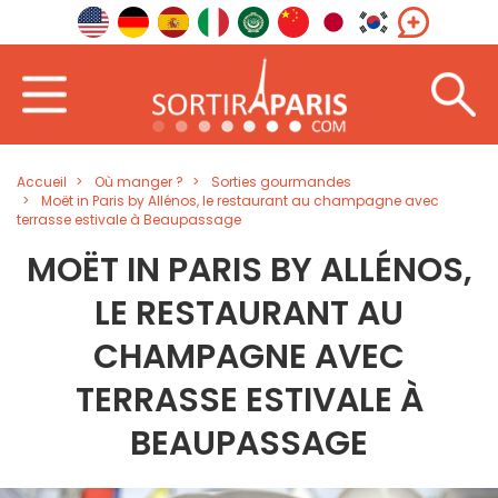
Accueil
Où manger ?
Sorties gourmandes
Moët in Paris by Allénos, le restaurant au champagne avec
terrasse estivale à Beaupassage
MOËT IN PARIS BY ALLÉNOS,
LE RESTAURANT AU
CHAMPAGNE AVEC
TERRASSE ESTIVALE À
BEAUPASSAGE