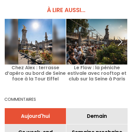
À LIRE AUSSI...
Chez Alex : terrasse
Le Flow : la péniche
d’apéro au bord de Seine
estivale avec rooftop et
P
face à la Tour Eiffel
club sur la Seine à Paris
COMMENTAIRES
Aujourd'hui
Demain