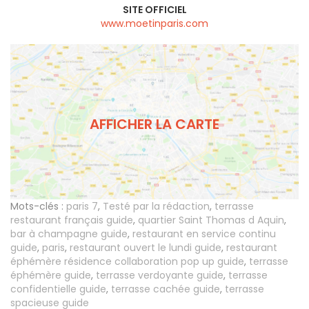
SITE OFFICIEL
www.moetinparis.com
AFFICHER LA CARTE
Mots-clés :
paris 7
,
Testé par la rédaction
,
terrasse
restaurant français guide
,
quartier Saint Thomas d Aquin
,
bar à champagne guide
,
restaurant en service continu
guide
,
paris
,
restaurant ouvert le lundi guide
,
restaurant
éphémère résidence collaboration pop up guide
,
terrasse
éphémère guide
,
terrasse verdoyante guide
,
terrasse
confidentielle guide
,
terrasse cachée guide
,
terrasse
spacieuse guide