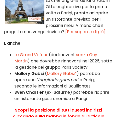
Lo chef anglo-israeliano Yotam
Ottolenghi arriva per la prima
volta a Parigi, pronto ad aprire
un ristorante previsto per i
prossimi mesi. A meno che il
progetto non venga rinviato?
[Per saperne di più]
E anche
:
Le Grand Véfour
(dorénavant
senza Guy
Martin
) che dovrebbe rinnovarsi nel 2026, sotto
la gestione del gruppo Paris Society
Mallory Gabsi
(
Mallory Gabsi*
) potrebbe
aprire una
"friggitoria gourmet"
a Parigi,
secondo le informazioni di Bouillantes
Sven Chartier
(ex-Saturne) potrebbe riaprire
un ristorante gastronomico a Parigi
Scopri la posizione di tutti questi indirizzi
cliccando sulla mappa in fondo all'articolo