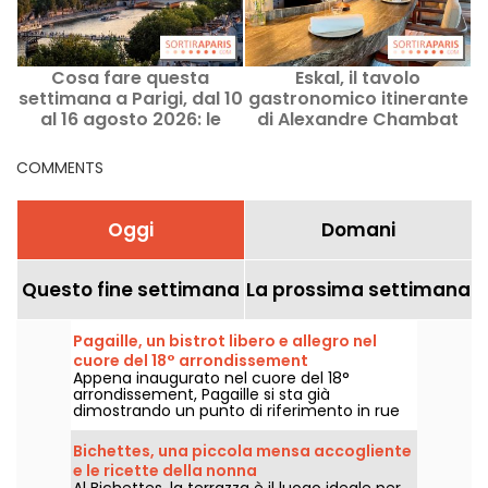
Cosa fare questa
Eskal, il tavolo
F
settimana a Parigi, dal 10
gastronomico itinerante
al 16 agosto 2026: le
di Alexandre Chambat
p
uscite imperdibili
che fa impazzire i
buongustai
COMMENTS
Oggi
Domani
Questo fine settimana
La prossima settimana
Pagaille, un bistrot libero e allegro nel
cuore del 18° arrondissement
Appena inaugurato nel cuore del 18°
arrondissement, Pagaille si sta già
dimostrando un punto di riferimento in rue
Ramey, con i suoi piatti bistronomici allegri e
liberi.
Bichettes, una piccola mensa accogliente
e le ricette della nonna
Al Bichettes, la terrazza è il luogo ideale per