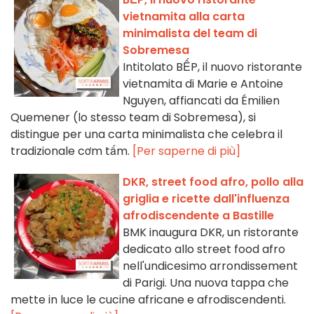
vietnamita alla carta
minimalista del team di
Sobremesa
Intitolato BẾP, il nuovo ristorante
vietnamita di Marie e Antoine
Nguyen, affiancati da Émilien
Quemener (lo stesso team di Sobremesa), si
distingue per una carta minimalista che celebra il
tradizionale cơm tấm.
[Per saperne di più]
DKR, street food afro, pollo alla
griglia e ricette dall'influenza
afrodiscendente a Bastille
BMK inaugura DKR, un ristorante
dedicato allo street food afro
nell'undicesimo arrondissement
di Parigi. Una nuova tappa che
mette in luce le cucine africane e afrodiscendenti.