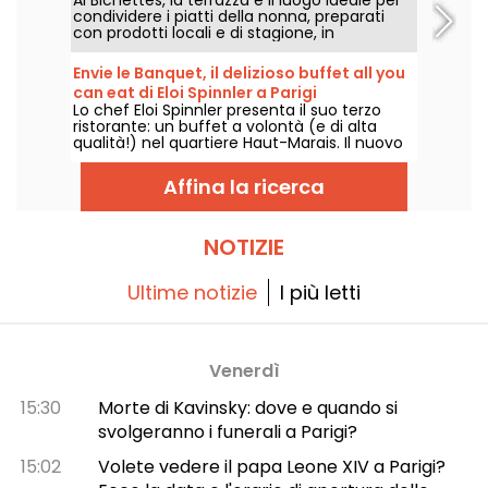
condividere i piatti della nonna, preparati
con prodotti locali e di stagione, in
un'atmosfera ultra-conviviale. Cibo
semplice e confortante!
Envie le Banquet, il delizioso buffet all you
can eat di Eloi Spinnler a Parigi
Lo chef Eloi Spinnler presenta il suo terzo
ristorante: un buffet a volontà (e di alta
qualità!) nel quartiere Haut-Marais. Il nuovo
ristorante, chiamato Envie le Banquet,
unisce buon gusto, prezzi interessanti e
Affina la ricerca
diversità. Qualcosa per tutti i gusti!
NOTIZIE
Ultime notizie
I più letti
Venerdì
15:30
Morte di Kavinsky: dove e quando si
svolgeranno i funerali a Parigi?
15:02
Volete vedere il papa Leone XIV a Parigi?