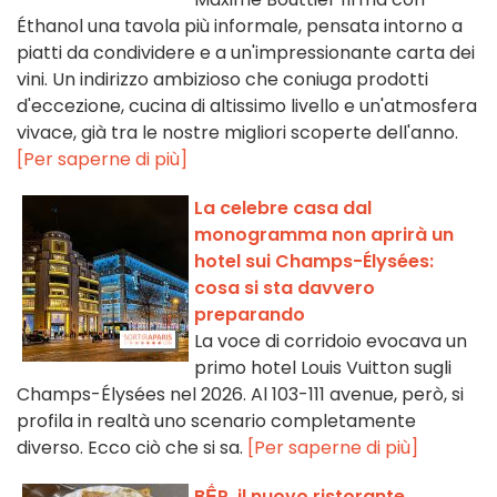
Éthanol una tavola più informale, pensata intorno a
piatti da condividere e a un'impressionante carta dei
vini. Un indirizzo ambizioso che coniuga prodotti
d'eccezione, cucina di altissimo livello e un'atmosfera
vivace, già tra le nostre migliori scoperte dell'anno.
[Per saperne di più]
La celebre casa dal
monogramma non aprirà un
hotel sui Champs-Élysées:
cosa si sta davvero
preparando
La voce di corridoio evocava un
primo hotel Louis Vuitton sugli
Champs-Élysées nel 2026. Al 103-111 avenue, però, si
profila in realtà uno scenario completamente
diverso. Ecco ciò che si sa.
[Per saperne di più]
BẾP, il nuovo ristorante