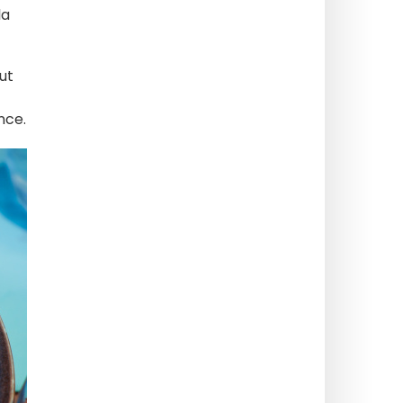
la
ut
nce.