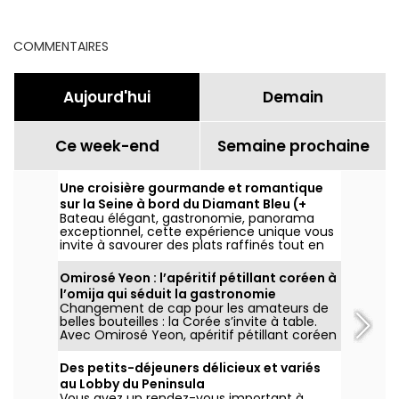
Palace
COMMENTAIRES
Aujourd'hui
Demain
Ce week-end
Semaine prochaine
Une croisière gourmande et romantique
sur la Seine à bord du Diamant Bleu (+
Bateau élégant, gastronomie, panorama
code promo)
exceptionnel, cette expérience unique vous
invite à savourer des plats raffinés tout en
admirant les plus beaux monuments
parisiens illuminés. Profitez de 10% de remise
Omirosé Yeon : l’apéritif pétillant coréen à
sur votre dîner croisière à bord du Diamant
l’omija qui séduit la gastronomie
Bleu ! (lien dans l'article)
Changement de cap pour les amateurs de
européenne à La Liste
belles bouteilles : la Corée s’invite à table.
Avec Omirosé Yeon, apéritif pétillant coréen
à base d’omija, les saveurs coréennes se
dévoilent aux professionnels de la
Des petits-déjeuners délicieux et variés
gastronomie européenne lors de
au Lobby du Peninsula
l’événement La Liste, sous l’impulsion de TN
Vous avez un rendez-vous important à