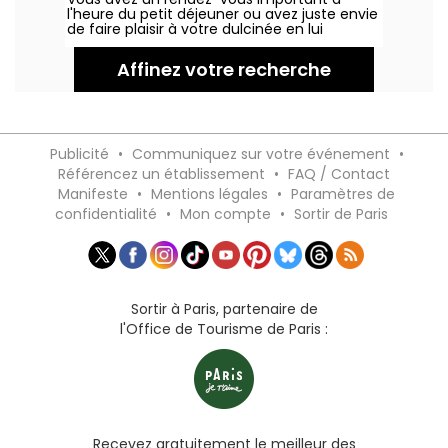
GLOBAL.
l'heure du petit déjeuner ou avez juste envie
de faire plaisir à votre dulcinée en lui
proposant de commencer la journée
somptueusement ? Direction The Lobby du
Affinez votre recherche
Peninsula qui propose différentes formules
pour s'adapter aux goûts de chacun, dans
un très luxueux décor...
Publicité
•
Communiquez sur votre événement
•
Référencez un établissement
•
FAQ / Contact
Manifeste
•
Mentions légales
•
Paramètres de
confidentialité
•
Mon compte
•
Sortir de Paris
Sortir à Paris, partenaire de
l'Office de Tourisme de Paris :
Recevez gratuitement le meilleur des