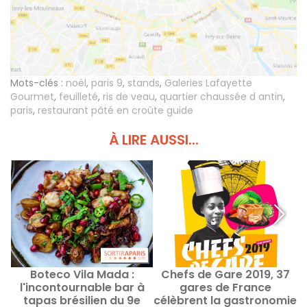
Mots-clés :
noël
,
paris 9
,
stands
,
Galeries Lafayette
Gourmet
,
feuilleté
,
ris de veau
,
quartier chaussée d antin
,
paris
,
restaurant pâté en croûte guide
À LIRE AUSSI...
Boteco Vila Mada :
Chefs de Gare 2019, 37
A
l'incontournable bar à
gares de France
f
tapas brésilien du 9e
célèbrent la gastronomie