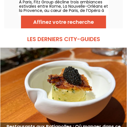
À Paris, Fitz Group décline trois ambiances
estivales entre Rome, La Nouvelle-Orléans et
la Provence, au cœur de Paris, de l’Opéra à
la Tour Eiffel. Chaque adresse, grâce à sa
terrasse, offre une escale à part entière,
Affinez votre recherche
sans quitter la capitale .
LES DERNIERS CITY-GUIDES
Restaurants aux Batignolles : Où manger dans ce