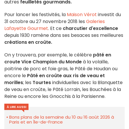
autres
feuilletés gourmands.
Pour lancer les festivités, la
Maison Vérot
investit du
31 octobre au 27 novembre 2018 les
Galeries
Lafayette Gourmet
. Et ce
charcutier d'excellence
depuis 1930 ramène dans ses besaces ses meilleures
créations en croûte.
On y trouvera, par exemple, le célèbre
pâté en
croute Vice Champion du Monde
à la volaille,
poitrine de porc et foie gras, le Pâté de Houdan ou
encore le
Pâté en croûte aux ris de veau et
morilles
; les
Tourtes
individuelles avec la Blanquette
de veau en croûte, le Pâté Lorrain, les Bouchées à la
Reine ou encore les Gnocchis à la Parisienne.
À LIRE AUSSI
Bons plans de la semaine du 10 au 16 août 2026 à
Paris et en Île-de-France