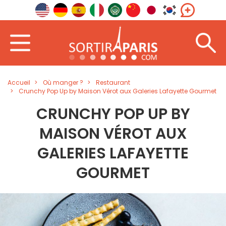
Accueil
Où manger ?
Restaurant
Crunchy Pop Up by Maison Vérot aux Galeries Lafayette Gourmet
CRUNCHY POP UP BY
MAISON VÉROT AUX
GALERIES LAFAYETTE
GOURMET