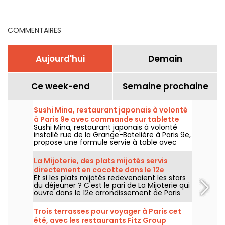
arrondissement à Paris -
définitivement fermé
COMMENTAIRES
Aujourd'hui
Demain
Ce week-end
Semaine prochaine
Sushi Mina, restaurant japonais à volonté
à Paris 9e avec commande sur tablette
Sushi Mina, restaurant japonais à volonté
installé rue de la Grange-Batelière à Paris 9e,
propose une formule servie à table avec
commande sur tablette. Sushis, makis,
gyozas, brochettes et plats préparés à la
La Mijoterie, des plats mijotés servis
demande sont proposés midi et soir, du
directement en cocotte dans le 12e
mardi au dimanche.
Et si les plats mijotés redevenaient les stars
arrondissement
du déjeuner ? C'est le pari de La Mijoterie qui
ouvre dans le 12e arrondissement de Paris
avec une cuisine de longue cuisson
imaginée par le chef Augustin Garnier et
Trois terrasses pour voyager à Paris cet
servie directement dans des cocottes.
été, avec les restaurants Fitz Group