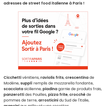
adresses de street food italienne à Paris !
Cicchetti
vénitiens,
raviolis frits
,
crescentina
de
Modène,
supplì
remplis de mozzarella fondante,
scacciata
sicilienne,
piadina
garnie de produits frais,
panzerotti
des Pouilles,
pizza frite
,
crocchè
de
pommes de terre,
arrosticini
du Sud de l'Italie,
arancini
aux mille-et-une recettes...