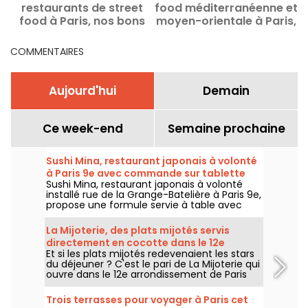
restaurants de street
food méditerranéenne et
i
food à Paris, nos bons
moyen-orientale à Paris,
plans et bonnes
nos bonnes adresses
adresses
COMMENTAIRES
Aujourd'hui
Demain
Ce week-end
Semaine prochaine
Sushi Mina, restaurant japonais à volonté
à Paris 9e avec commande sur tablette
Sushi Mina, restaurant japonais à volonté
installé rue de la Grange-Batelière à Paris 9e,
propose une formule servie à table avec
commande sur tablette. Sushis, makis,
gyozas, brochettes et plats préparés à la
La Mijoterie, des plats mijotés servis
demande sont proposés midi et soir, du
directement en cocotte dans le 12e
mardi au dimanche.
Et si les plats mijotés redevenaient les stars
arrondissement
du déjeuner ? C'est le pari de La Mijoterie qui
ouvre dans le 12e arrondissement de Paris
avec une cuisine de longue cuisson
imaginée par le chef Augustin Garnier et
Trois terrasses pour voyager à Paris cet
servie directement dans des cocottes.