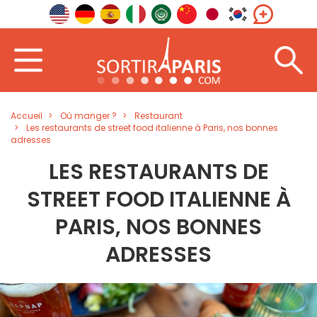
Accueil
Où manger ?
Restaurant
Les restaurants de street food italienne à Paris, nos bonnes
adresses
LES RESTAURANTS DE
STREET FOOD ITALIENNE À
PARIS, NOS BONNES
ADRESSES