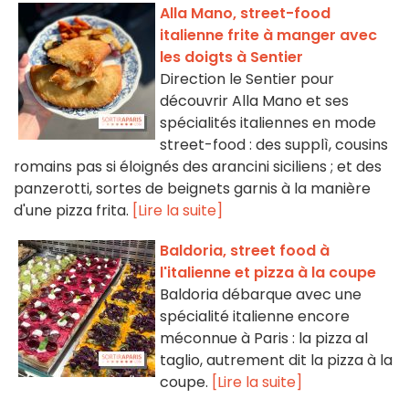
Alla Mano, street-food
italienne frite à manger avec
les doigts à Sentier
Direction le Sentier pour
découvrir Alla Mano et ses
spécialités italiennes en mode
street-food : des supplì, cousins
romains pas si éloignés des arancini siciliens ; et des
panzerotti, sortes de beignets garnis à la manière
d'une pizza frita.
[Lire la suite]
Baldoria, street food à
l'italienne et pizza à la coupe
Baldoria débarque avec une
spécialité italienne encore
méconnue à Paris : la pizza al
taglio, autrement dit la pizza à la
coupe.
[Lire la suite]