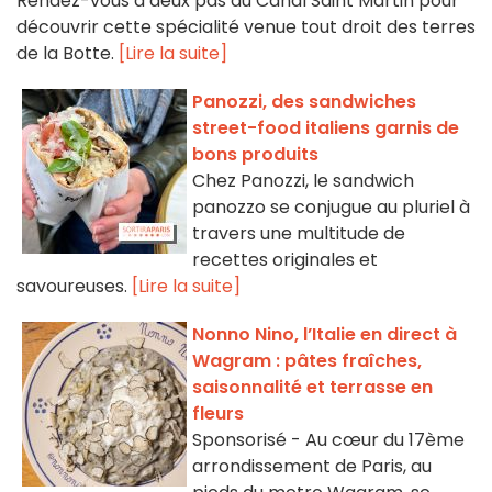
Rendez-vous à deux pas du Canal Saint Martin pour
découvrir cette spécialité venue tout droit des terres
de la Botte.
[Lire la suite]
Panozzi, des sandwiches
street-food italiens garnis de
bons produits
Chez Panozzi, le sandwich
panozzo se conjugue au pluriel à
travers une multitude de
recettes originales et
savoureuses.
[Lire la suite]
Nonno Nino, l’Italie en direct à
Wagram : pâtes fraîches,
saisonnalité et terrasse en
fleurs
Sponsorisé - Au cœur du 17ème
arrondissement de Paris, au