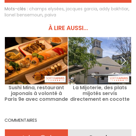
Mots-clés :
champs elysées
,
jacques garcia
,
addy bakhtiar
,
lionel bensemoun
,
païva
À LIRE AUSSI...
Sushi Mina, restaurant
La Mijoterie, des plats
japonais à volonté à
mijotés servis
Paris 9e avec commande
directement en cocotte
sur tablette
dans le 12e
p
arrondissement
COMMENTAIRES