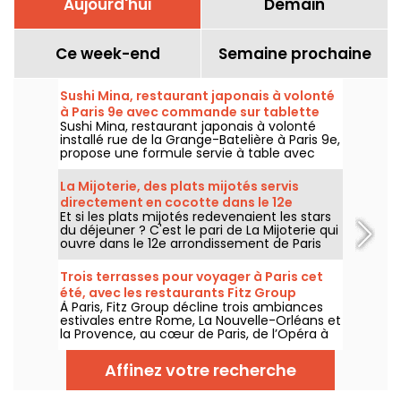
Aujourd'hui
Demain
Ce week-end
Semaine prochaine
Sushi Mina, restaurant japonais à volonté
à Paris 9e avec commande sur tablette
Sushi Mina, restaurant japonais à volonté
installé rue de la Grange-Batelière à Paris 9e,
propose une formule servie à table avec
commande sur tablette. Sushis, makis,
gyozas, brochettes et plats préparés à la
La Mijoterie, des plats mijotés servis
demande sont proposés midi et soir, du
directement en cocotte dans le 12e
mardi au dimanche.
Et si les plats mijotés redevenaient les stars
arrondissement
du déjeuner ? C'est le pari de La Mijoterie qui
ouvre dans le 12e arrondissement de Paris
avec une cuisine de longue cuisson
imaginée par le chef Augustin Garnier et
Trois terrasses pour voyager à Paris cet
servie directement dans des cocottes.
été, avec les restaurants Fitz Group
À Paris, Fitz Group décline trois ambiances
estivales entre Rome, La Nouvelle-Orléans et
la Provence, au cœur de Paris, de l’Opéra à
la Tour Eiffel. Chaque adresse, grâce à sa
terrasse, offre une escale à part entière,
Affinez votre recherche
sans quitter la capitale .