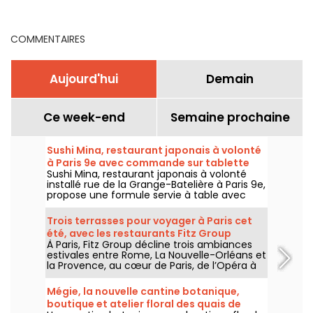
de-France
sur tablette
COMMENTAIRES
Aujourd'hui
Demain
Ce week-end
Semaine prochaine
Sushi Mina, restaurant japonais à volonté
à Paris 9e avec commande sur tablette
Sushi Mina, restaurant japonais à volonté
installé rue de la Grange-Batelière à Paris 9e,
propose une formule servie à table avec
commande sur tablette. Sushis, makis,
gyozas, brochettes et plats préparés à la
Trois terrasses pour voyager à Paris cet
demande sont proposés midi et soir, du
été, avec les restaurants Fitz Group
mardi au dimanche.
À Paris, Fitz Group décline trois ambiances
estivales entre Rome, La Nouvelle-Orléans et
la Provence, au cœur de Paris, de l’Opéra à
la Tour Eiffel. Chaque adresse, grâce à sa
terrasse, offre une escale à part entière,
Mégie, la nouvelle cantine botanique,
sans quitter la capitale .
boutique et atelier floral des quais de