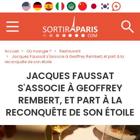
Accueil
Où manger ?
Restaurant
Jacques Faussat s'associe à Geoffrey Rembert, et part à la
reconquête de son étoile
JACQUES FAUSSAT
S'ASSOCIE À GEOFFREY
REMBERT, ET PART À LA
RECONQUÊTE DE SON ÉTOILE