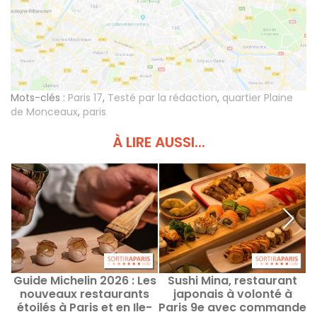
Mots-clés :
Paris 17
,
Testé par la rédaction
,
quartier Plaine
de Monceaux
,
paris
À LIRE AUSSI...
Guide Michelin 2026 : Les
Sushi Mina, restaurant
nouveaux restaurants
japonais à volonté à
v
étoilés à Paris et en Ile-
Paris 9e avec commande
a