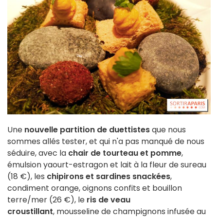
Une
nouvelle partition de duettistes
que nous
sommes allés tester, et qui n'a pas manqué de nous
séduire, avec la
c
hair de tourteau et pomme
,
émulsion yaourt-estragon et lait à la fleur de sureau
(18 €), les
chipirons et sardines snackées
,
condiment orange, oignons confits et bouillon
terre/mer (26 €), le
r
is de veau
croustillant
, mousseline de champignons infusée au