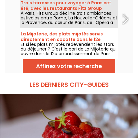
gyozas, brochettes et plats préparés à la
Trois terrasses pour voyager à Paris cet
demande sont proposés midi et soir, du
été, avec les restaurants Fitz Group
mardi au dimanche.
À Paris, Fitz Group décline trois ambiances
estivales entre Rome, La Nouvelle-Orléans et
la Provence, au cœur de Paris, de l’Opéra à
la Tour Eiffel. Chaque adresse, grâce à sa
terrasse, offre une escale à part entière,
La Mijoterie, des plats mijotés servis
sans quitter la capitale .
directement en cocotte dans le 12e
Et si les plats mijotés redevenaient les stars
arrondissement
du déjeuner ? C'est le pari de La Mijoterie qui
ouvre dans le 12e arrondissement de Paris
avec une cuisine de longue cuisson
imaginée par le chef Augustin Garnier et
Affinez votre recherche
servie directement dans des cocottes.
LES DERNIERS CITY-GUIDES