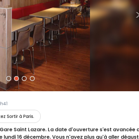
1h41
ez Sortir à Paris.
, Gare Saint Lazare. La date d'ouverture s'est avancée 
 ce lundi 16 décembre. Vous n'avez plus qu'à aller dégus