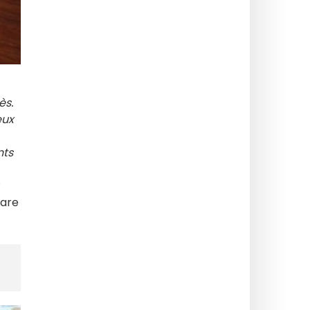
ès.
eux
nts
lare