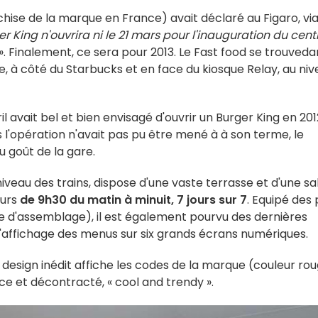
nchise de la marque en France) avait déclaré au Figaro, vi
r King n'ouvrira ni le 21 mars pour l'inauguration du cent
». Finalement, ce sera pour 2013. Le Fast food se trouveda
e, à côté du Starbucks et en face du kiosque Relay, au ni
gril avait bel et bien envisagé d'ouvrir un Burger King en 201
 l'opération n'avait pas pu être mené à à son terme, le
u goût de la gare.
niveau des trains, dispose d'une vaste terrasse et d'une sa
eurs
de 9h30 du matin à minuit, 7 jours sur 7
. Equipé des 
e d'assemblage), il est également pourvu des dernières
'affichage des menus sur six grands écrans numériques.
sign inédit affiche les codes de la marque (couleur rou
nce et décontracté, « cool and trendy ».