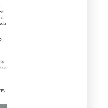
a
re
ns
veau
2,
lle
plus
ge,