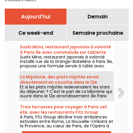
Aujourd'hui
Demain
Ce week-end
Semaine prochaine
Sushi Mina, restaurant japonais à volonté
à Paris 9e avec commande sur tablette
Sushi Mina, restaurant japonais à volonté
installé rue de la Grange-Batelière à Paris 9e,
propose une formule servie à table avec
commande sur tablette. Sushis, makis,
gyozas, brochettes et plats préparés à la
La Mijoterie, des plats mijotés servis
demande sont proposés midi et soir, du
directement en cocotte dans le 12e
mardi au dimanche.
Et si les plats mijotés redevenaient les stars
arrondissement
du déjeuner ? C'est le pari de La Mijoterie qui
ouvre dans le 12e arrondissement de Paris
avec une cuisine de longue cuisson
imaginée par le chef Augustin Garnier et
Trois terrasses pour voyager à Paris cet
servie directement dans des cocottes.
été, avec les restaurants Fitz Group
À Paris, Fitz Group décline trois ambiances
estivales entre Rome, La Nouvelle-Orléans et
la Provence, au cœur de Paris, de l’Opéra à
la Tour Eiffel. Chaque adresse, grâce à sa