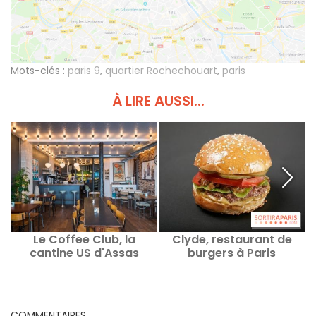
Mots-clés :
paris 9
,
quartier Rochechouart
,
paris
À LIRE AUSSI...
Le Coffee Club, la
Clyde, restaurant de
L
cantine US d'Assas
burgers à Paris
d
COMMENTAIRES