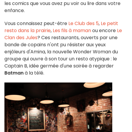
les comics que vous avez pu voir ou lire dans votre
enfance.
Vous connaissez peut-être
Le Club des 5
,
Le petit
resto dans la prairie
,
Les fils à maman
ou encore
Le
Clan des Jules
? Ces restaurants, ouverts par une
bande de copains n'ont pu résister aux yeux
enjôleurs d'Amina, la nouvelle Wonder Woman du
groupe qui ouvre à son tour un resto atypique : le
Captain B, idée germée d'une soirée à regarder
Batman
à la télé.