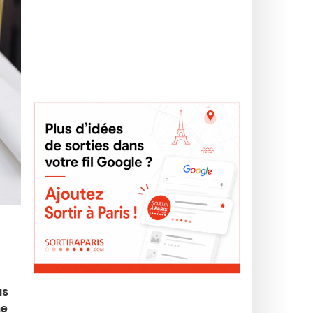
us
ne