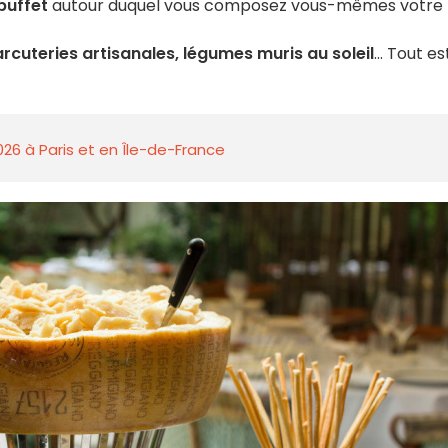
buffet
autour duquel vous composez vous-mêmes votre
arcuteries artisanales, légumes muris au soleil
... Tout es
026 à Paris et en Île-de-France