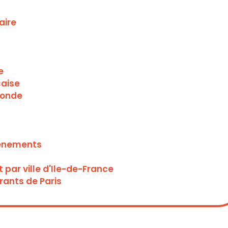
aire
e
çaise
monde
vènements
par ville d'Ile-de-France
rants de Paris