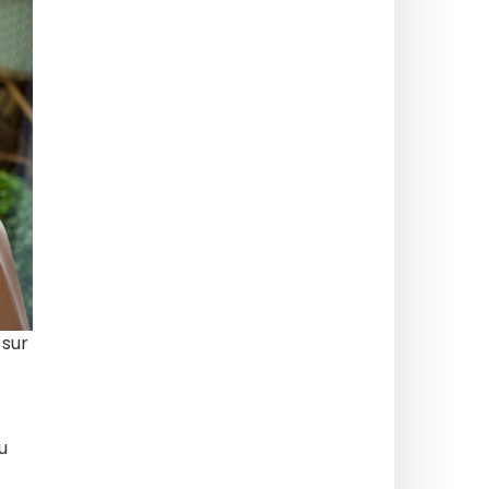
 sur
u