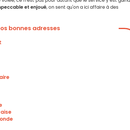
te volée, ce n'est pas pour autant que le service y est guind
mpeccable et enjoué
, on sent qu'on a ici affaire à des
 nos bonnes adresses
t
aire
e
çaise
monde