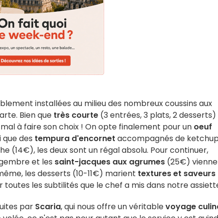
ablement installées au milieu des nombreux coussins aux
arte. Bien que
très courte
(3 entrées, 3 plats, 2 desserts) 
 mal à faire son choix ! On opte finalement pour un
oeuf
i que des
tempura d'encornet
accompagnés de ketchup
e (14€), les deux sont un régal absolu. Pour continuer,
ngembre et les
saint-jacques aux agrumes
(25€) vienne
ême, les desserts (10-11€) marient
textures et saveurs
ier toutes les subtilités que le chef a mis dans notre assiett
uites par
Scaria
, qui nous offre un véritable
voyage culin