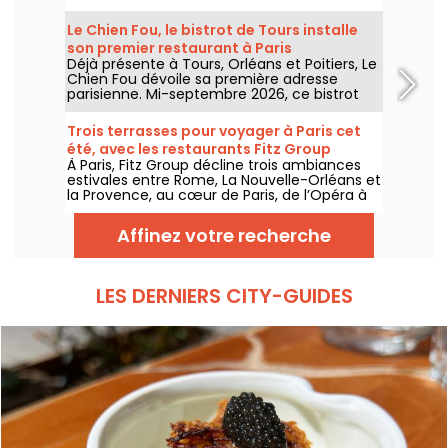
avec une cuisine de longue cuisson
imaginée par le chef Augustin Garnier et
Le Chien Fou, le bistrot de Tours installe
servie directement dans des cocottes.
son premier restaurant à Paris
Déjà présente à Tours, Orléans et Poitiers, Le
Chien Fou dévoile sa première adresse
parisienne. Mi-septembre 2026, ce bistrot
connu pour sa cuisine maison, ses plats à
partager et sa cave à vins ouvrira ses portes
Trois terrasses pour voyager à Paris cet
rue Feydeau, dans le 2e arrondissement de
été, avec les restaurants Fitz Group
Paris.
À Paris, Fitz Group décline trois ambiances
estivales entre Rome, La Nouvelle-Orléans et
la Provence, au cœur de Paris, de l’Opéra à
la Tour Eiffel. Chaque adresse, grâce à sa
terrasse, offre une escale à part entière,
Affinez votre recherche
sans quitter la capitale .
LES DERNIERS CITY-GUIDES