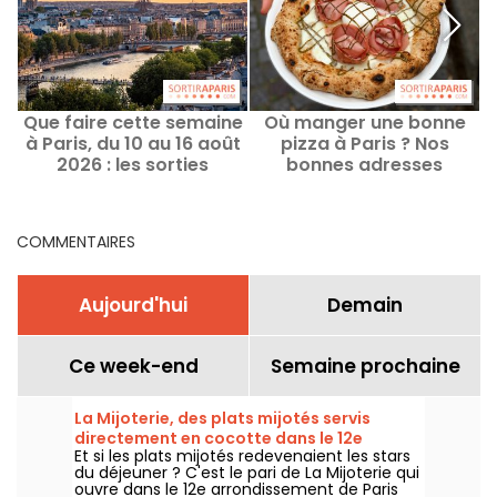
Que faire cette semaine
Où manger une bonne
à Paris, du 10 au 16 août
pizza à Paris ? Nos
m
2026 : les sorties
bonnes adresses
incontournables
COMMENTAIRES
Aujourd'hui
Demain
Ce week-end
Semaine prochaine
La Mijoterie, des plats mijotés servis
directement en cocotte dans le 12e
Et si les plats mijotés redevenaient les stars
arrondissement
du déjeuner ? C'est le pari de La Mijoterie qui
ouvre dans le 12e arrondissement de Paris