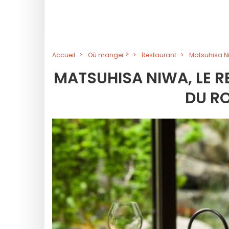
Accueil
Où manger ?
Restaurant
Matsuhisa N
MATSUHISA NIWA, LE 
DU R