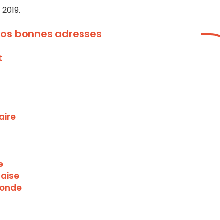
 2019.
 nos bonnes adresses
t
aire
e
çaise
monde