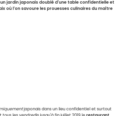
un jardin japonais doublé d'une table confidentielle et
x où l'on savoure les prouesses culinaires du maître
omiquement
japonais dans un lieu confidentiel et surtout
tous les vendredis jusqu'à fin juillet 2019 le
restaurant