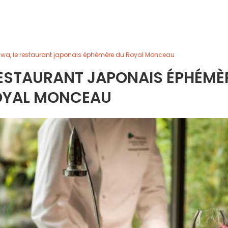
iwa, le restaurant japonais éphémère du Royal Monceau
RESTAURANT JAPONAIS ÉPHÉMÈ
OYAL MONCEAU