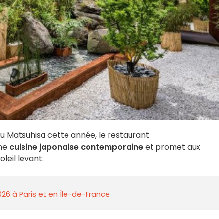
bu Matsuhisa cette année, le restaurant
une
cuisine japonaise contemporaine
et promet aux
leil levant.
026 à Paris et en Île-de-France