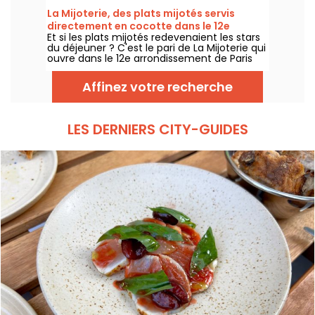
terrasse, offre une escale à part entière,
La Mijoterie, des plats mijotés servis
sans quitter la capitale .
directement en cocotte dans le 12e
Et si les plats mijotés redevenaient les stars
arrondissement
du déjeuner ? C'est le pari de La Mijoterie qui
ouvre dans le 12e arrondissement de Paris
avec une cuisine de longue cuisson
imaginée par le chef Augustin Garnier et
Affinez votre recherche
servie directement dans des cocottes.
LES DERNIERS CITY-GUIDES