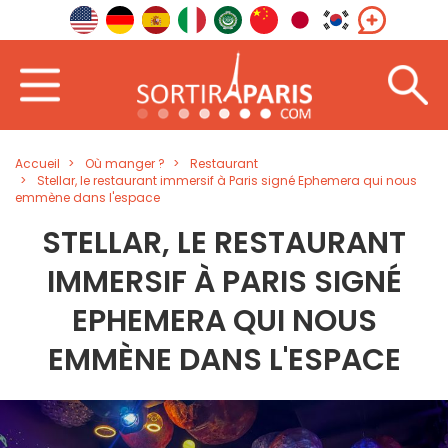
Accueil
Où manger ?
Restaurant
Stellar, le restaurant immersif à Paris signé Ephemera qui nous
emmène dans l'espace
STELLAR, LE RESTAURANT
IMMERSIF À PARIS SIGNÉ
EPHEMERA QUI NOUS
EMMÈNE DANS L'ESPACE