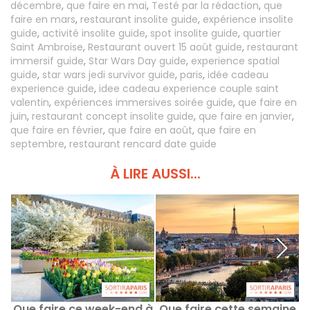
décembre
,
que faire en mai
,
Testé par la rédaction
,
que
faire en mars
,
restaurant insolite guide
,
expérience insolite
guide
,
activité insolite guide
,
spot insolite guide
,
quartier
Saint Ambroise
,
Restaurant ouvert 15 août guide
,
restaurant
immersif guide
,
Star Wars Day guide
,
experience spatial
guide
,
star wars jedi survivor guide
,
paris
,
idée cadeau
experience guide
,
idee cadeau experience couple saint
valentin
,
expériences immersives soirée guide
,
que faire en
juin
,
restaurant concept insolite guide
,
que faire en janvier
,
que faire en février
,
que faire en août
,
que faire en
septembre
,
restaurant rencard date guide
À LIRE AUSSI...
Que faire ce week-end à
Que faire cette semaine
L