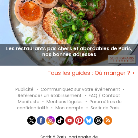
Les restaurants pas chers et abordables de Paris,
nos bonnes adresses
Tous les guides : Où manger ? >
Publicité
•
Communiquez sur votre événement
•
Référencez un établissement
•
FAQ / Contact
Manifeste
•
Mentions légales
•
Paramètres de
confidentialité
•
Mon compte
•
Sortir de Paris
Sortir à Paris, partenaire de