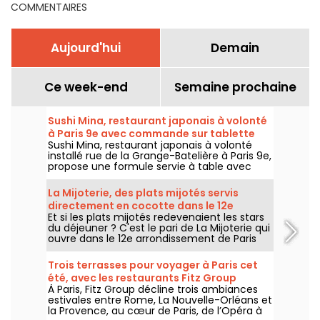
COMMENTAIRES
Aujourd'hui
Demain
Ce week-end
Semaine prochaine
Sushi Mina, restaurant japonais à volonté
à Paris 9e avec commande sur tablette
Sushi Mina, restaurant japonais à volonté
installé rue de la Grange-Batelière à Paris 9e,
propose une formule servie à table avec
commande sur tablette. Sushis, makis,
gyozas, brochettes et plats préparés à la
La Mijoterie, des plats mijotés servis
demande sont proposés midi et soir, du
directement en cocotte dans le 12e
mardi au dimanche.
Et si les plats mijotés redevenaient les stars
arrondissement
du déjeuner ? C'est le pari de La Mijoterie qui
ouvre dans le 12e arrondissement de Paris
avec une cuisine de longue cuisson
imaginée par le chef Augustin Garnier et
Trois terrasses pour voyager à Paris cet
servie directement dans des cocottes.
été, avec les restaurants Fitz Group
À Paris, Fitz Group décline trois ambiances
estivales entre Rome, La Nouvelle-Orléans et
la Provence, au cœur de Paris, de l’Opéra à