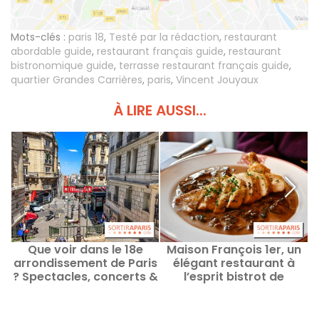
Mots-clés :
paris 18
,
Testé par la rédaction
,
restaurant
abordable guide
,
restaurant français guide
,
restaurant
bistronomique guide
,
terrasse restaurant français guide
,
quartier Grandes Carrières
,
paris
,
Vincent Jouyaux
À LIRE AUSSI...
Que voir dans le 18e
Maison François 1er, un
arrondissement de Paris
élégant restaurant à
? Spectacles, concerts &
l’esprit bistrot de
pièces de théâtre du
quartier au cœur du
moment !
triangle d’or à Paris