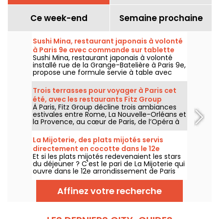
Ce week-end
Semaine prochaine
Sushi Mina, restaurant japonais à volonté
à Paris 9e avec commande sur tablette
Sushi Mina, restaurant japonais à volonté
installé rue de la Grange-Batelière à Paris 9e,
propose une formule servie à table avec
commande sur tablette. Sushis, makis,
gyozas, brochettes et plats préparés à la
Trois terrasses pour voyager à Paris cet
demande sont proposés midi et soir, du
été, avec les restaurants Fitz Group
mardi au dimanche.
À Paris, Fitz Group décline trois ambiances
estivales entre Rome, La Nouvelle-Orléans et
la Provence, au cœur de Paris, de l’Opéra à
la Tour Eiffel. Chaque adresse, grâce à sa
terrasse, offre une escale à part entière,
La Mijoterie, des plats mijotés servis
sans quitter la capitale .
directement en cocotte dans le 12e
Et si les plats mijotés redevenaient les stars
arrondissement
du déjeuner ? C'est le pari de La Mijoterie qui
ouvre dans le 12e arrondissement de Paris
avec une cuisine de longue cuisson
imaginée par le chef Augustin Garnier et
Affinez votre recherche
servie directement dans des cocottes.