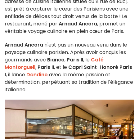
adresse de cuisine italienne située au 8 rue de Buci,
est prêt à capturer le cœur des Parisiens avec une
enfilade de délices tout droit venus de la botte ! Le
restaurant, mené par
Arnaud Ancora
, promet un
véritable voyage culinaire en plein cœur de Paris.
Arnaud Ancora
n'est pas un nouveau venu dans le
paysage culinaire parisien. Après avoir conquis les
gourmands avec
Bianco
,
Paris II
, le
Café
Montorgueil
,
Paris II
, et le
Capri Saint-Honoré Paris
I
, il lance
Dandino
avec la même passion et
détermination, perpétuant sa tradition de l'élégance
italienne.