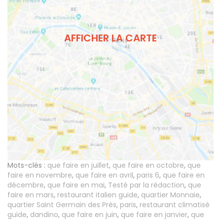
AFFICHER LA CARTE
Mots-clés :
que faire en juillet
,
que faire en octobre
,
que
faire en novembre
,
que faire en avril
,
paris 6
,
que faire en
décembre
,
que faire en mai
,
Testé par la rédaction
,
que
faire en mars
,
restaurant italien guide
,
quartier Monnaie
,
quartier Saint Germain des Prés
,
paris
,
restaurant climatisé
guide
,
dandino
,
que faire en juin
,
que faire en janvier
,
que