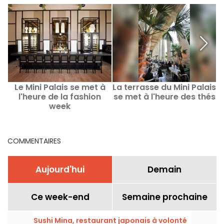
Le Mini Palais se met à
La terrasse du Mini Palais
E
l'heure de la fashion
se met à l'heure des thés
week
COMMENTAIRES
Aujourd'hui
Demain
Ce week-end
Semaine prochaine
Sushi Mina, restaurant japonais à volonté