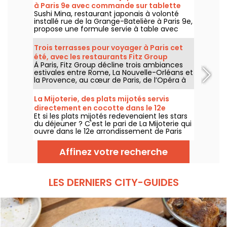
à Paris 9e avec commande sur tablette
Sushi Mina, restaurant japonais à volonté
installé rue de la Grange-Batelière à Paris 9e,
propose une formule servie à table avec
commande sur tablette. Sushis, makis,
gyozas, brochettes et plats préparés à la
Trois terrasses pour voyager à Paris cet
demande sont proposés midi et soir, du
été, avec les restaurants Fitz Group
mardi au dimanche.
À Paris, Fitz Group décline trois ambiances
estivales entre Rome, La Nouvelle-Orléans et
la Provence, au cœur de Paris, de l’Opéra à
la Tour Eiffel. Chaque adresse, grâce à sa
terrasse, offre une escale à part entière,
La Mijoterie, des plats mijotés servis
sans quitter la capitale .
directement en cocotte dans le 12e
Et si les plats mijotés redevenaient les stars
arrondissement
du déjeuner ? C'est le pari de La Mijoterie qui
ouvre dans le 12e arrondissement de Paris
avec une cuisine de longue cuisson
imaginée par le chef Augustin Garnier et
Affinez votre recherche
servie directement dans des cocottes.
LES DERNIERS CITY-GUIDES