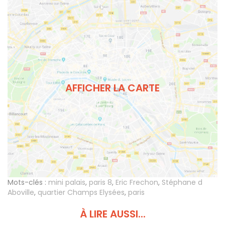
AFFICHER LA CARTE
Mots-clés :
mini palais
,
paris 8
,
Eric Frechon
,
Stéphane d
Aboville
,
quartier Champs Elysées
,
paris
À LIRE AUSSI...