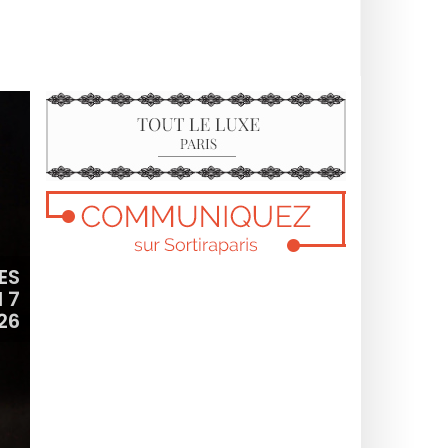
ES
 7
26