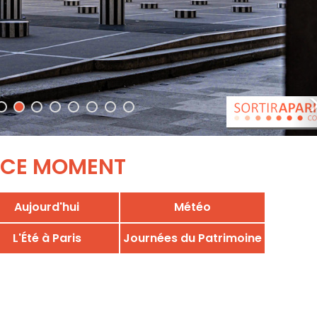
 CE MOMENT
Aujourd'hui
Météo
L'Été à Paris
Journées du Patrimoine