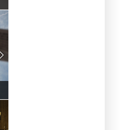
Étoile Gourmet : le restaurant aux saveurs d’Asie
authentiques et soirées karaoké inoubliables
BALADES & NATURE