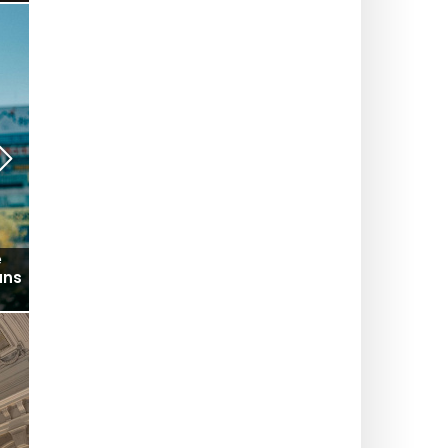
Une 5e vague de chaleur pourrait frapper Paris et
nt-
l'Île-de-France dès la semaine du 10 août 2026
L'ÉTÉ À PARIS