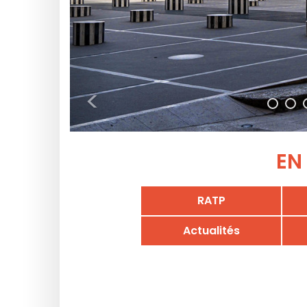
<
EN
RATP
Actualités