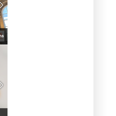
e
Seine Commune 2026 : base nautique, baignade
ans
et activités gratuites à l'Île-Saint-Denis (93)
MUSÉES ET EXPOSITIONS
Fête de la Science 2026 : le programme des
ns
animations à Saint-Ouen-sur-Seine (93)
RESTAURANT