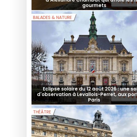
Eskal, la table gastronomique et voya
d'Alexandre Chambat qui affole les f
gourmets
BALADES & NATURE