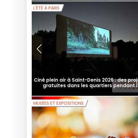
Info Metro RER trains, fermetures, trava
manifestations à Paris ce Vendredi 7 ao
L'ÉTÉ À PARIS