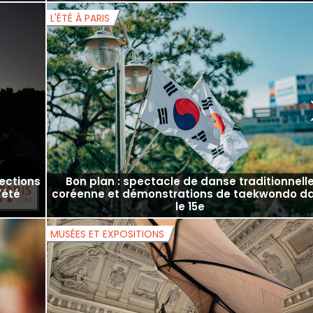
ux et
Championnat de natation : après les
ût 2026
hydrocarbures dans la Seine, les épreuves so
elles en danger ?
L'ÉTÉ À PARIS