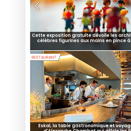
Ciné plein air à Saint-Denis 2026 : des pro
gratuites dans les quartiers pendant l
MUSÉES ET EXPOSITIONS
Cette exposition gratuite dévoile les arch
célèbres figurines aux mains en pince à
RESTAURANT