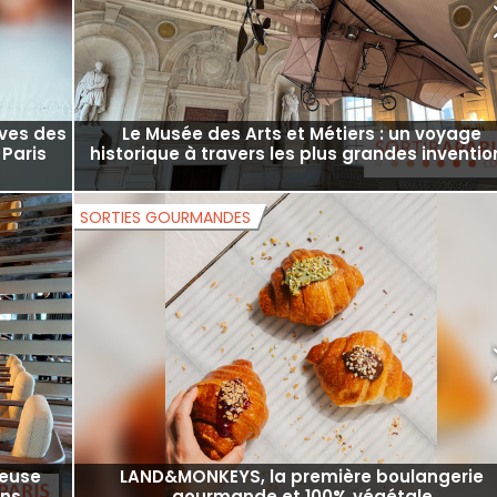
jections
Bon plan : spectacle de danse traditionnell
'été
coréenne et démonstrations de taekwondo d
le 15e
MUSÉES ET EXPOSITIONS
ives des
Le Musée des Arts et Métiers : un voyage
 Paris
historique à travers les plus grandes inventio
SORTIES GOURMANDES