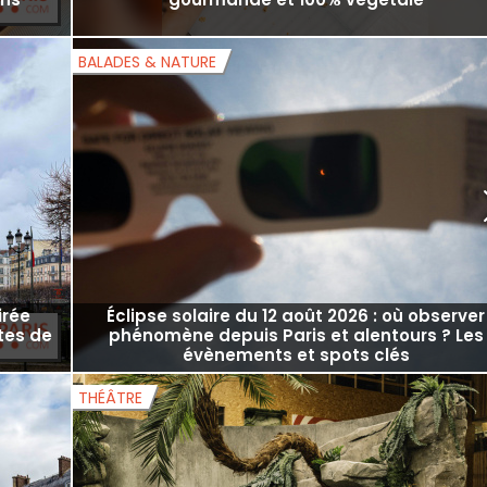
geuse
LAND&MONKEYS, la première boulangerie
ins
gourmande et 100% végétale
BALADES & NATURE