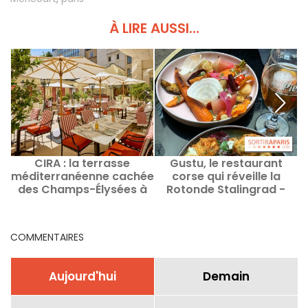
À LIRE AUSSI...
CIRA : la terrasse
Gustu, le restaurant
B
méditerranéenne cachée
corse qui réveille la
des Champs-Élysées à
Rotonde Stalingrad -
Paris
Définitivement fermé
COMMENTAIRES
Aujourd'hui
Demain