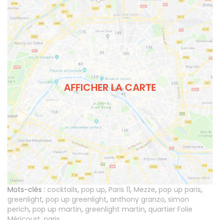
AFFICHER LA CARTE
Mots-clés :
cocktails
,
pop up
,
Paris 11
,
Mezze
,
pop up paris
,
greenlight
,
pop up greenlight
,
anthony granzo
,
simon
perich
,
pop up martin
,
greenlight martin
,
quartier Folie
Méricourt
,
paris