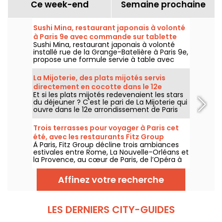
Ce week-end
Semaine prochaine
Sushi Mina, restaurant japonais à volonté
à Paris 9e avec commande sur tablette
Sushi Mina, restaurant japonais à volonté
installé rue de la Grange-Batelière à Paris 9e,
propose une formule servie à table avec
commande sur tablette. Sushis, makis,
gyozas, brochettes et plats préparés à la
La Mijoterie, des plats mijotés servis
demande sont proposés midi et soir, du
directement en cocotte dans le 12e
mardi au dimanche.
Et si les plats mijotés redevenaient les stars
arrondissement
du déjeuner ? C'est le pari de La Mijoterie qui
ouvre dans le 12e arrondissement de Paris
avec une cuisine de longue cuisson
imaginée par le chef Augustin Garnier et
Trois terrasses pour voyager à Paris cet
servie directement dans des cocottes.
été, avec les restaurants Fitz Group
À Paris, Fitz Group décline trois ambiances
estivales entre Rome, La Nouvelle-Orléans et
la Provence, au cœur de Paris, de l’Opéra à
la Tour Eiffel. Chaque adresse, grâce à sa
terrasse, offre une escale à part entière,
Affinez votre recherche
sans quitter la capitale .
LES DERNIERS CITY-GUIDES