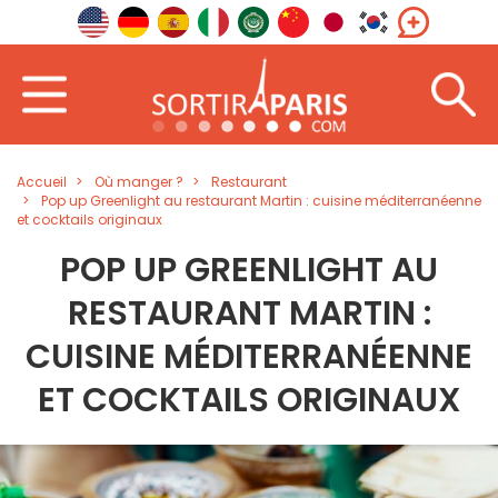
Accueil
Où manger ?
Restaurant
Pop up Greenlight au restaurant Martin : cuisine méditerranéenne
et cocktails originaux
POP UP GREENLIGHT AU
RESTAURANT MARTIN :
CUISINE MÉDITERRANÉENNE
ET COCKTAILS ORIGINAUX