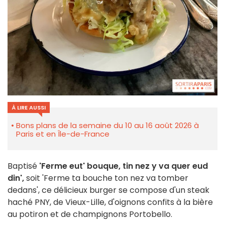
À LIRE AUSSI
Bons plans de la semaine du 10 au 16 août 2026 à
Paris et en Île-de-France
Baptisé
'Ferme eut' bouque, tin nez y va quer eud
din',
soit 'Ferme ta bouche ton nez va tomber
dedans', ce délicieux burger se compose d'un steak
haché PNY, de Vieux-Lille, d'oignons confits à la bière
au potiron et de champignons Portobello.