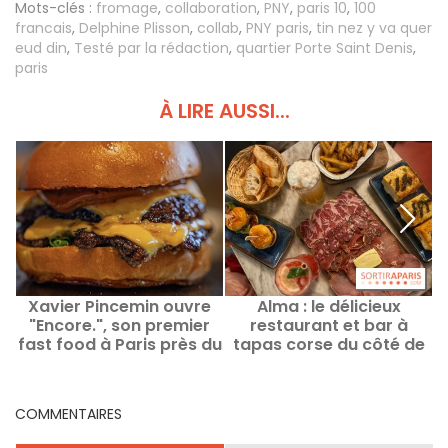
Mots-clés :
fromage
,
collaboration
,
PNY
,
paris 10
,
100
francais
,
Delphine Plisson
,
collab
,
PNY paris
,
tin nez y va quer
eud din
,
Testé par la rédaction
,
quartier Porte Saint Denis
,
paris
À LIRE AUSSI...
Xavier Pincemin ouvre
Alma : le délicieux
L
"Encore.", son premier
restaurant et bar à
fast food à Paris près du
tapas corse du côté de
Parc des Princes
Montorgueil
COMMENTAIRES