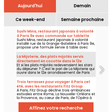
Aujourd'hui
Demain
Ce week-end
Semaine prochaine
Sushi Mina, restaurant japonais à volonté
à Paris 9e avec commande sur tablette
Sushi Mina, restaurant japonais à volonté
installé rue de la Grange-Batelière à Paris 9e,
propose une formule servie à table avec
commande sur tablette. Sushis, makis,
gyozas, brochettes et plats préparés à la
La Mijoterie, des plats mijotés servis
demande sont proposés midi et soir, du
directement en cocotte dans le 12e
mardi au dimanche.
Et si les plats mijotés redevenaient les stars
arrondissement
du déjeuner ? C'est le pari de La Mijoterie qui
ouvre dans le 12e arrondissement de Paris
avec une cuisine de longue cuisson
imaginée par le chef Augustin Garnier et
Trois terrasses pour voyager à Paris cet
servie directement dans des cocottes.
été, avec les restaurants Fitz Group
À Paris, Fitz Group décline trois ambiances
estivales entre Rome, La Nouvelle-Orléans et
la Provence, au cœur de Paris, de l’Opéra à
la Tour Eiffel. Chaque adresse, grâce à sa
terrasse, offre une escale à part entière,
Affinez votre recherche
sans quitter la capitale .