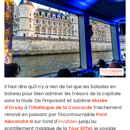
Il faut dire qu'il n'y a rien de tel que les balades en
bateau pour bien admirer les trésors de la capitale
sans la foule. De l'imposant et sublime
Musée
d'Orsay
à l'
Obélisque de la Concorde
fraichement
rénové en passant par l'incontournable
Pont
Alexandre III
sur fond d'
Invalides
jusqu'au
scintillement magique de la
Tour Eiffel
, le voyage