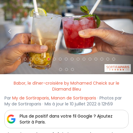
<
>
Babor, le dîner-croisière by Mohamed Cheick sur le
Diamand Bleu
Par
My de Sortiraparis
,
Manon de Sortiraparis
· Photos par
My de Sortiraparis · Mis à jour le 10 juillet 2022 à 12h59
Plus de positif dans votre fil Google ? Ajoutez
Sortir à Paris.