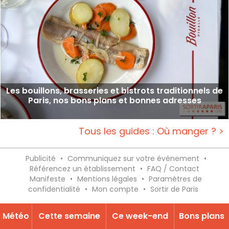
Les bouillons, brasseries et bistrots traditionnels de
Paris, nos bons plans et bonnes adresses
Tous les guides : Où manger ? >
Publicité
•
Communiquez sur votre événement
•
Référencez un établissement
•
FAQ / Contact
Manifeste
•
Mentions légales
•
Paramètres de
confidentialité
•
Mon compte
•
Sortir de Paris
Météo
Cette semaine
Ce week-end
Bons plans