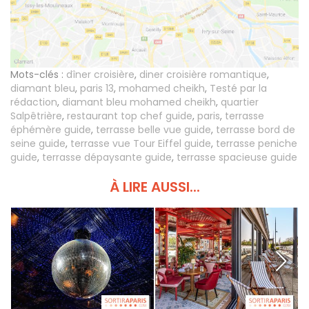
Mots-clés :
dîner croisière
,
diner croisière romantique
,
diamant bleu
,
paris 13
,
mohamed cheikh
,
Testé par la
rédaction
,
diamant bleu mohamed cheikh
,
quartier
Salpêtrière
,
restaurant top chef guide
,
paris
,
terrasse
éphémère guide
,
terrasse belle vue guide
,
terrasse bord de
seine guide
,
terrasse vue Tour Eiffel guide
,
terrasse peniche
guide
,
terrasse dépaysante guide
,
terrasse spacieuse guide
À LIRE AUSSI...