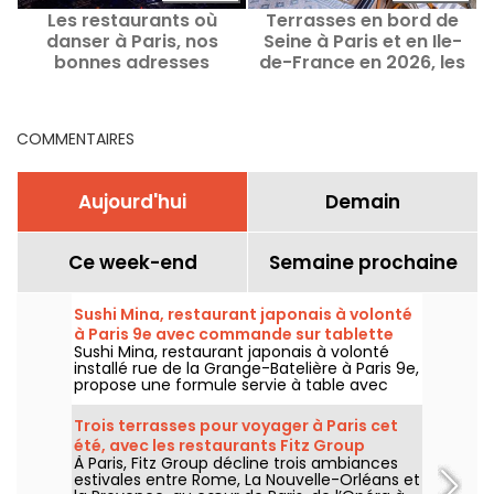
Les restaurants où
Terrasses en bord de
T
danser à Paris, nos
Seine à Paris et en Ile-
P
bonnes adresses
de-France en 2026, les
adresses les pieds dans
l'eau
COMMENTAIRES
Aujourd'hui
Demain
Ce week-end
Semaine prochaine
Sushi Mina, restaurant japonais à volonté
à Paris 9e avec commande sur tablette
Sushi Mina, restaurant japonais à volonté
installé rue de la Grange-Batelière à Paris 9e,
propose une formule servie à table avec
commande sur tablette. Sushis, makis,
gyozas, brochettes et plats préparés à la
Trois terrasses pour voyager à Paris cet
demande sont proposés midi et soir, du
été, avec les restaurants Fitz Group
mardi au dimanche.
À Paris, Fitz Group décline trois ambiances
estivales entre Rome, La Nouvelle-Orléans et