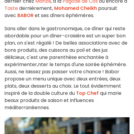
dernier chez
Manzili
, à la
Pagode de Cos
ou encore à
Taste
dernièrement,
Mohamed Cheikh
poursuit
avec
BABOR
et ses dîners éphémères.
Sans aller dans le gastronomique, ce dîner qui reste
abordable pour un dîner-croisière est un super bon
plan, on s'est régalé ! De belles associations avec de
bons produits, des cuissons au poil et des jus
délicieux, c'est une parenthèse enchantée à
expérimenter,nter le temps d'une soirée éphémère.
Aussi, ne laissez pas passer votre chance ! Babor
propose un
menu unique avec
deux entrées, deux
plats, deux desserts
au choix. Le tout évidemment
inspiré de la double culture du
Top Chef
qui marie
beaux produits de saison et
influences
méditerranéennes.