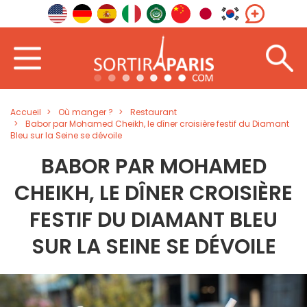
Accueil
Où manger ?
Restaurant
Babor par Mohamed Cheikh, le dîner croisière festif du Diamant
Bleu sur la Seine se dévoile
BABOR PAR MOHAMED
CHEIKH, LE DÎNER CROISIÈRE
FESTIF DU DIAMANT BLEU
SUR LA SEINE SE DÉVOILE