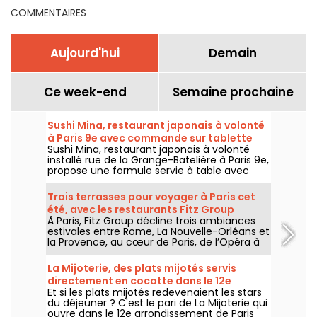
COMMENTAIRES
Aujourd'hui
Demain
Ce week-end
Semaine prochaine
Sushi Mina, restaurant japonais à volonté
à Paris 9e avec commande sur tablette
Sushi Mina, restaurant japonais à volonté
installé rue de la Grange-Batelière à Paris 9e,
propose une formule servie à table avec
commande sur tablette. Sushis, makis,
gyozas, brochettes et plats préparés à la
Trois terrasses pour voyager à Paris cet
demande sont proposés midi et soir, du
été, avec les restaurants Fitz Group
mardi au dimanche.
À Paris, Fitz Group décline trois ambiances
estivales entre Rome, La Nouvelle-Orléans et
la Provence, au cœur de Paris, de l’Opéra à
la Tour Eiffel. Chaque adresse, grâce à sa
terrasse, offre une escale à part entière,
La Mijoterie, des plats mijotés servis
sans quitter la capitale .
directement en cocotte dans le 12e
Et si les plats mijotés redevenaient les stars
arrondissement
du déjeuner ? C'est le pari de La Mijoterie qui
ouvre dans le 12e arrondissement de Paris