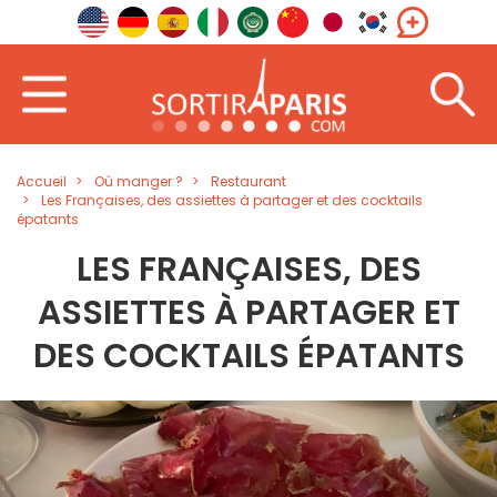
Accueil
Où manger ?
Restaurant
Les Françaises, des assiettes à partager et des cocktails
épatants
LES FRANÇAISES, DES
ASSIETTES À PARTAGER ET
DES COCKTAILS ÉPATANTS