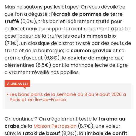
Mais ne sautons pas les étapes. On vous dévoile ce
que l'on a dégusté : l'
écrasé de pommes de terre
truffé
(6,6€), très bon et légèrement truffé pour
celles et ceux qui supporteraient seulement à petite
dose l'odeur de la truffe; les
oeufs mimosa bio
(7,1€), un classique de bistrot twisté par des oeufs de
truite et de la boutargue; le
saumon gravlax
et sa
crème d'avocat (6,8€); le
ceviche de maigre
aux
clémentines (8,5€) dont la marinade leche de tigre
a vraiment réveillé nos papilles.
À LIRE AUSSI
Les bons plans de la semaine du 3 au 9 août 2026 à
Paris et en Île-de-France
On continue ? On a également testé le
tarama au
crabe
de la
Maison Petrossian
(8,7€), une valeur
sûre; le
tataki de bœuf
(8,2€), la
timbale de confit