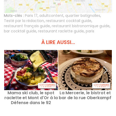
Mots-clés :
Paris 17
,
adultcontent
,
quartier batignolles
,
Testé par la rédaction
,
restaurant cocktail guide
,
restaurant français guide
,
restaurant bistronomique guide
,
bar cocktail guide
,
restaurant raclette guide
,
paris
À LIRE AUSSI...
Mama ski club, le spot
La Mercerie, le bistrot et
raclette et Mont d'Or à la
bar de la rue Oberkampf
r
Défense dans le 92
r