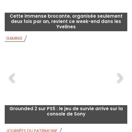
Cette immense brocante, organisée seulement
B
deux fois par an, revient ce week-end dans les
Yvelines
GAMING
G
Grounded 2 sur PS5 : le jeu de survie arrive sur la
console de Sony
JOURNÉES DU PATRIMOINE
J