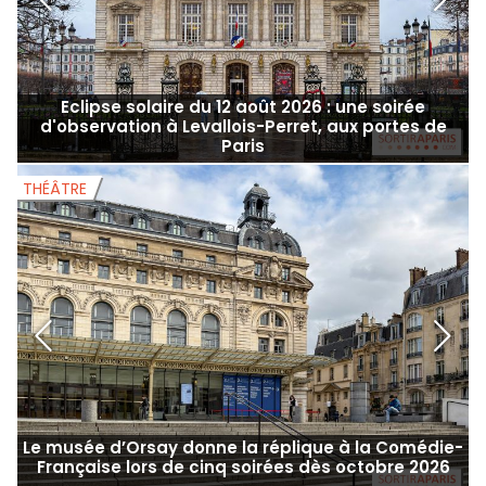
Eclipse solaire du 12 août 2026 : une soirée
d'observation à Levallois-Perret, aux portes de
Paris
THÉÂTRE
T
Le musée d’Orsay donne la réplique à la Comédie-
Française lors de cinq soirées dès octobre 2026