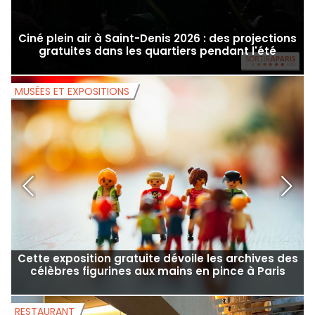
Ciné plein air à Saint-Denis 2026 : des projections
gratuites dans les quartiers pendant l'été
MUSÉES ET EXPOSITIONS
M
Cette exposition gratuite dévoile les archives des
célèbres figurines aux mains en pince à Paris
RESTAURANT
S