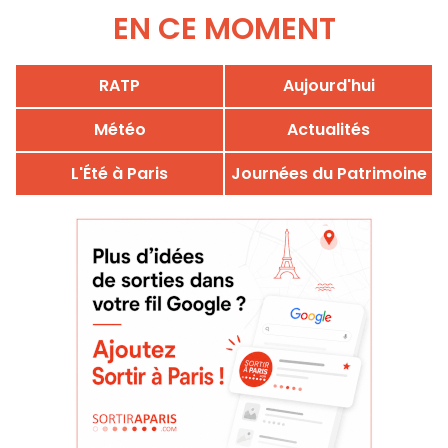
EN CE MOMENT
RATP
Aujourd'hui
Météo
Actualités
L'Été à Paris
Journées du Patrimoine