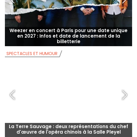
Weezer en concert à Paris pour une date unique
en 2027 : Infos et date de lancement de la
billetterie
SPECTACLES ET HUMOUR
S
La Terre Sauvage : deux représentations du chef
d'œuvre de l'opéra chinois à la Salle Pleyel