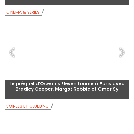
CINÉMA & SÉRIES
C
Le préquel d’Ocean’s Eleven tourne à Paris avec
A
Bradley Cooper, Margot Robbie et Omar Sy
SOIRÉES ET CLUBBING
B