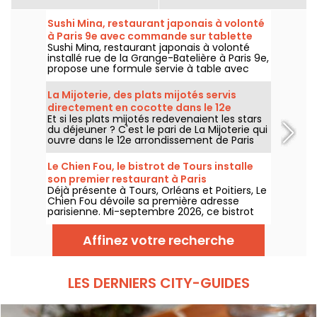
Sushi Mina, restaurant japonais à volonté
à Paris 9e avec commande sur tablette
Sushi Mina, restaurant japonais à volonté
installé rue de la Grange-Batelière à Paris 9e,
propose une formule servie à table avec
commande sur tablette. Sushis, makis,
gyozas, brochettes et plats préparés à la
La Mijoterie, des plats mijotés servis
demande sont proposés midi et soir, du
directement en cocotte dans le 12e
mardi au dimanche.
Et si les plats mijotés redevenaient les stars
arrondissement
du déjeuner ? C'est le pari de La Mijoterie qui
ouvre dans le 12e arrondissement de Paris
avec une cuisine de longue cuisson
imaginée par le chef Augustin Garnier et
Le Chien Fou, le bistrot de Tours installe
servie directement dans des cocottes.
son premier restaurant à Paris
Déjà présente à Tours, Orléans et Poitiers, Le
Chien Fou dévoile sa première adresse
parisienne. Mi-septembre 2026, ce bistrot
connu pour sa cuisine maison, ses plats à
partager et sa cave à vins ouvrira ses portes
Affinez votre recherche
rue Feydeau, dans le 2e arrondissement de
Paris.
LES DERNIERS CITY-GUIDES