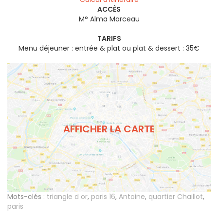
ACCÈS
M° Alma Marceau
TARIFS
Menu déjeuner : entrée & plat ou plat & dessert : 35€
AFFICHER LA CARTE
Mots-clés :
triangle d or
,
paris 16
,
Antoine
,
quartier Chaillot
,
paris