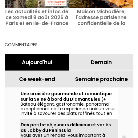
Les actualités et infos de
Maison Michodière,
ce Samedi 8 août 2026 à
l'adresse parisienne
Paris et en Ile-de-France
confidentielle de la
cheffe Hélène Darroze
COMMENTAIRES
Aujourd'hui
Demain
Ce week-end
Semaine prochaine
Une croisière gourmande et romantique
sur la Seine à bord du Diamant Bleu (+
Bateau élégant, gastronomie, panorama
code promo)
exceptionnel, cette expérience unique vous
invite à savourer des plats raffinés tout en
admirant les plus beaux monuments
parisiens illuminés. Profitez de 10% de remise
Des petits-déjeuners délicieux et variés
sur votre dîner croisière à bord du Diamant
au Lobby du Peninsula
Bleu ! (lien dans l'article)
Vous avez un rendez-vous important à