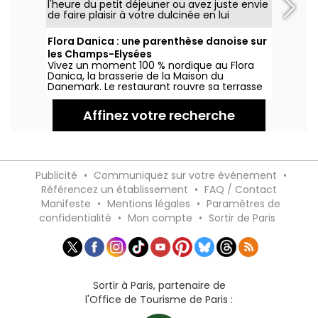
l'heure du petit déjeuner ou avez juste envie
de faire plaisir à votre dulcinée en lui
proposant de commencer la journée
somptueusement ? Direction The Lobby du
Flora Danica : une parenthèse danoise sur
Peninsula qui propose différentes formules
les Champs-Elysées
pour s'adapter aux goûts de chacun, dans
Vivez un moment 100 % nordique au Flora
un très luxueux décor...
Danica, la brasserie de la Maison du
Danemark. Le restaurant rouvre sa terrasse
sur la plus belle avenue du monde dès le
2 juin 2020.
Affinez votre recherche
Publicité
•
Communiquez sur votre événement
•
Référencez un établissement
•
FAQ / Contact
Manifeste
•
Mentions légales
•
Paramètres de
confidentialité
•
Mon compte
•
Sortir de Paris
Sortir à Paris, partenaire de
l'Office de Tourisme de Paris :