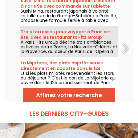
Sushi Mina, restaurant japonais à volonté
à Paris 9e avec commande sur tablette
Sushi Mina, restaurant japonais à volonté
installé rue de la Grange-Batelière à Paris 9e,
propose une formule servie à table avec
commande sur tablette. Sushis, makis,
gyozas, brochettes et plats préparés à la
Trois terrasses pour voyager à Paris cet
demande sont proposés midi et soir, du
été, avec les restaurants Fitz Group
mardi au dimanche.
À Paris, Fitz Group décline trois ambiances
estivales entre Rome, La Nouvelle-Orléans et
la Provence, au cœur de Paris, de l’Opéra à
la Tour Eiffel. Chaque adresse, grâce à sa
terrasse, offre une escale à part entière,
La Mijoterie, des plats mijotés servis
sans quitter la capitale .
directement en cocotte dans le 12e
Et si les plats mijotés redevenaient les stars
arrondissement
du déjeuner ? C'est le pari de La Mijoterie qui
ouvre dans le 12e arrondissement de Paris
avec une cuisine de longue cuisson
imaginée par le chef Augustin Garnier et
Affinez votre recherche
servie directement dans des cocottes.
LES DERNIERS CITY-GUIDES