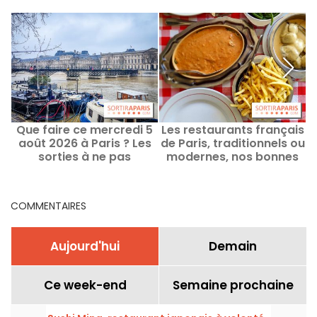
Que faire ce mercredi 5
Les restaurants français
Q
août 2026 à Paris ? Les
de Paris, traditionnels ou
P
sorties à ne pas
modernes, nos bonnes
manquer
adresses
COMMENTAIRES
Aujourd'hui
Demain
Ce week-end
Semaine prochaine