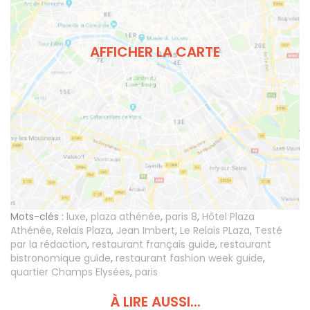
AFFICHER LA CARTE
Mots-clés :
luxe
,
plaza athénée
,
paris 8
,
Hôtel Plaza
Athénée
,
Relais Plaza
,
Jean Imbert
,
Le Relais PLaza
,
Testé
par la rédaction
,
restaurant français guide
,
restaurant
bistronomique guide
,
restaurant fashion week guide
,
quartier Champs Elysées
,
paris
À LIRE AUSSI...