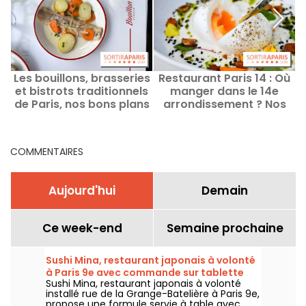
Les bouillons, brasseries
Restaurant Paris 14 : Où
et bistrots traditionnels
manger dans le 14e
a
de Paris, nos bons plans
arrondissement ? Nos
et bonnes adresses
bonnes adresses et
coups de cœur
COMMENTAIRES
Aujourd'hui
Demain
Ce week-end
Semaine prochaine
Sushi Mina, restaurant japonais à volonté
à Paris 9e avec commande sur tablette
Sushi Mina, restaurant japonais à volonté
installé rue de la Grange-Batelière à Paris 9e,
propose une formule servie à table avec