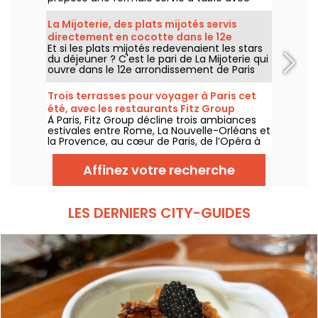
commande sur tablette. Sushis, makis,
gyozas, brochettes et plats préparés à la
La Mijoterie, des plats mijotés servis
demande sont proposés midi et soir, du
directement en cocotte dans le 12e
mardi au dimanche.
Et si les plats mijotés redevenaient les stars
arrondissement
du déjeuner ? C'est le pari de La Mijoterie qui
ouvre dans le 12e arrondissement de Paris
avec une cuisine de longue cuisson
imaginée par le chef Augustin Garnier et
Trois terrasses pour voyager à Paris cet
servie directement dans des cocottes.
été, avec les restaurants Fitz Group
À Paris, Fitz Group décline trois ambiances
estivales entre Rome, La Nouvelle-Orléans et
la Provence, au cœur de Paris, de l’Opéra à
la Tour Eiffel. Chaque adresse, grâce à sa
terrasse, offre une escale à part entière,
Affinez votre recherche
sans quitter la capitale .
LES DERNIERS CITY-GUIDES